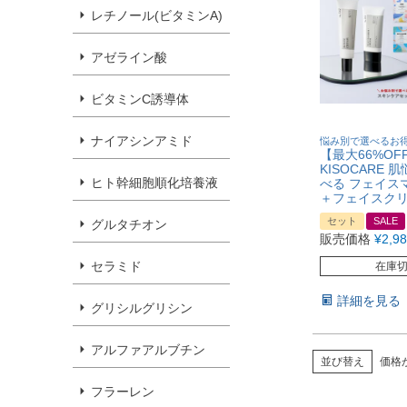
レチノール(ビタミンA)
アゼライン酸
ビタミンC誘導体
ナイアシンアミド
悩み別で選べるお
【最大66%OF
KISOCARE 
ヒト幹細胞順化培養液
べる フェイス
＋フェイスク
セット
SALE
グルタチオン
販売価格
¥
2,9
セラミド
在庫
詳細を見る
グリシルグリシン
アルファアルブチン
並び替え
価格
フラーレン