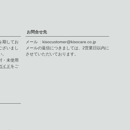
ペー
ジト
ップ
へ
お問合せ先
を期してお
メール
kisocustomer@kisocare.co.jp
ございまし
メールの返信につきましては、2営業日以内に
い。
させていただいております。
封・未使用
ガイド
をご
F