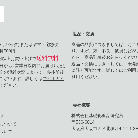
料
返品・交換
ゆうパック)またはヤマト宅急便
商品の品質につきましては、万全
料500円
りますが、万一不良・破損などが
たら、商品到着後お知らせくださ
送料無料
0円以上お買い上げで
返品・交換につきましては、未開
日から2営業日以内にお届けいたし
に限り可能です。詳しくは
ご利用
文の混雑状況によって、多少前後
利用ください。
ございます。詳しくは
ご利用ガイ
ください。
会社概要
株式会社基礎化粧品研究所
ド
550-0014
について
大阪府大阪市西区北堀江4-14-1 2
ついて