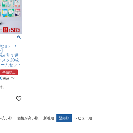
得なセット！
F】
肌悩み別で選
マスク20枚
リームセット
半額以上
80
〜
税込
切れ
が安い順
価格が高い順
新着順
登録順
レビュー順