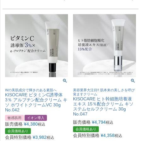
Wの美肌成分で輝きのある素肌へ
美容業界大注目!! 肌本来の美しさを呼び
KISOCARE ビタミンC誘導体
覚ますクリーム
KISOCARE ヒト幹細胞培養液
3％ アルブチン配合クリーム キ
エキス 15％配合クリーム キソ
ソ ホワイトクリームVC 30g
ステムセルフクリーム 30g
No.042
No.047
敏感肌用
イオン導入
販売価格
¥
4,794
税込
販売価格
¥
4,380
税込
会員価格あり
会員価格あり
会員特別価格
¥
4,358
税込
会員特別価格
¥
3,982
税込