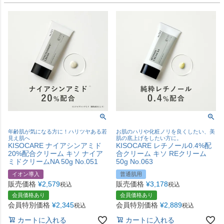
年齢肌が気になる方に！ハリツヤある若
お肌のハリや化粧ノリを良くしたい、美
見え肌へ
肌の底上げをしたい方に。
KISOCARE ナイアシンアミド
KISOCARE レチノール0.4%配
20%配合クリーム キソ ナイア
合クリーム キソ REクリーム
ミドクリームNA 50g No.051
50g No.063
イオン導入
普通肌用
販売価格
¥
2,579
販売価格
¥
3,178
税込
税込
会員価格あり
会員価格あり
会員特別価格
¥
2,345
会員特別価格
¥
2,889
税込
税込
カートに入れる
カートに入れる