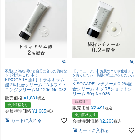
不足しがちな潤いと自分に合った的確な
【リニューアル】お肌のハリや化粧ノリ
シミ対策をこれ1本に
を良くしたい、美肌の底上げをしたい方
KISOCARE 薬用 トラネキサム
に。
KISOCARE レチノール0.2%配
酸2％配合クリーム TAホワイト
合クリーム キソREショットク
ニングクリームM 120g No.032
リーム 50g No.036
販売価格
¥
1,831
税込
敏感肌用
会員価格あり
販売価格
¥
2,491
税込
会員特別価格
¥
1,665
税込
会員価格あり
カートに入れる
会員特別価格
¥
2,265
税込
カートに入れる