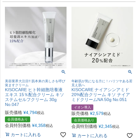
美容業界大注目!! 肌本来の美しさを呼び
年齢肌が気になる方に！ハリツヤある若
覚ますクリーム
見え肌へ
KISOCARE ヒト幹細胞培養液
KISOCARE ナイアシンアミド
エキス 15％配合クリーム キソ
20%配合クリーム キソ ナイア
ステムセルフクリーム 30g
ミドクリームNA 50g No.051
No.047
イオン導入
販売価格
¥
4,794
税込
販売価格
¥
2,579
税込
会員価格あり
会員価格あり
会員特別価格
¥
4,358
税込
会員特別価格
¥
2,345
税込
カートに入れる
カートに入れる