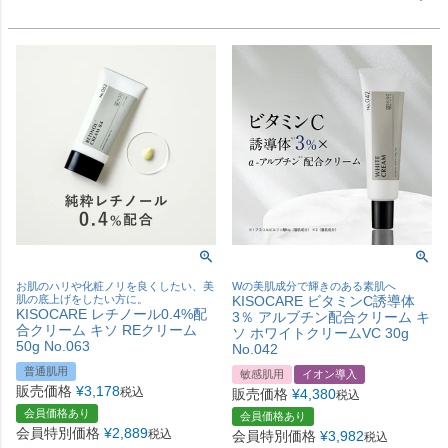
お肌のハリや化粧ノリを良くしたい、美
Wの美肌成分で輝きのある素肌へ
肌の底上げをしたい方に。
KISOCARE ビタミンC誘導体
KISOCARE レチノール0.4%配
3％ アルブチン配合クリーム キ
合クリーム キソ REクリーム
ソ ホワイトクリームVC 30g
50g No.063
No.042
普通肌用
敏感肌用
イオン導入
販売価格
¥
3,178
税込
販売価格
¥
4,380
税込
会員価格あり
会員価格あり
会員特別価格
¥
2,889
税込
会員特別価格
¥
3,982
税込