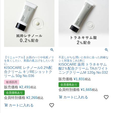
【リニューアル】お肌のハリや化粧ノリ
不足しがちな潤いと自分に合った的確な
を良くしたい、美肌の底上げをしたい方
シミ対策をこれ1本に
に。
KISOCARE 薬用 トラネキサム
KISOCARE レチノール0.2%配
酸2％配合クリーム TAホワイト
合クリーム キソREショットク
ニングクリームM 120g No.032
リーム 50g No.036
販売価格
¥
1,831
税込
敏感肌用
会員価格あり
販売価格
¥
2,491
税込
会員特別価格
¥
1,665
税込
会員価格あり
カートに入れる
会員特別価格
¥
2,265
税込
カートに入れる