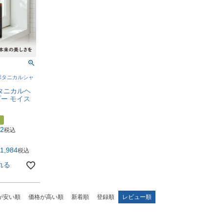
ボタニカルシャ
ボタニカルヘ
ー モイス
82
税込
1,984
税込
れる
が安い順
価格が高い順
新着順
登録順
レビュー順