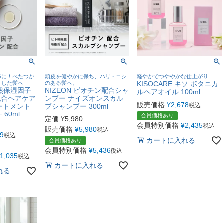
修に！べたつか
頭皮を健やかに保ち、ハリ・コシ
軽やかでつややかな仕上がり
りした髪へ
のある髪へ。
KISOCARE キソ ボタニカ
天然保湿因子
NIZEON ビオチン配合シャ
ルヘアオイル 100ml
配合ヘアケア
ンプー ナイズオンスカル
販売価格
¥
2,678
税込
ートメント
プシャンプー 300ml
60ml
会員価格あり
定価
¥
5,980
会員特別価格
¥
2,435
税込
販売価格
¥
5,980
税込
39
税込
カートに入れる
会員価格あり
会員特別価格
¥
5,436
税込
1,035
税込
カートに入れる
れる