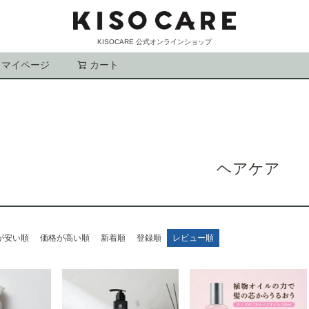
KISOCARE 公式オンラインショップ
マイページ
カート
検索
ヘアケア
が安い順
価格が高い順
新着順
登録順
レビュー順