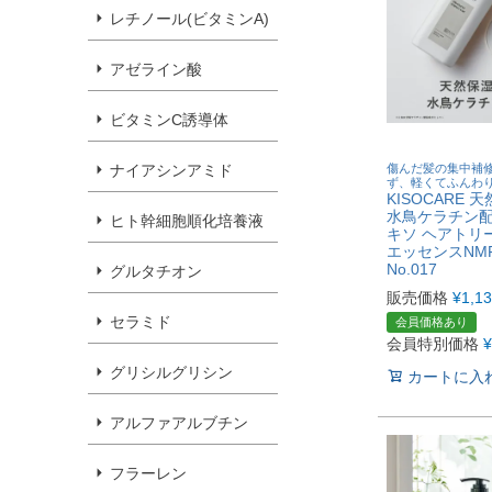
レチノール(ビタミンA)
アゼライン酸
ビタミンC誘導体
傷んだ髪の集中補
ナイアシンアミド
ず、軽くてふんわ
KISOCARE 
水鳥ケラチン
ヒト幹細胞順化培養液
キソ ヘアトリ
エッセンスNMF 
No.017
グルタチオン
販売価格
¥
1,1
セラミド
会員価格あり
会員特別価格
¥
グリシルグリシン
カートに入
アルファアルブチン
フラーレン