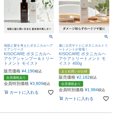
地肌と髪を考えたボタニカルヘア
遂に公式サイトにボタニカルトリ
ケアシリーズ
ートメントが登場！
KISOCARE ボタニカルヘ
KISOCARE ボタニカルヘ
アケアシャンプー＆トリー
アケアトリートメント モ
トメント モイスト
イスト 400g
販売価格
¥
4,190
税込
まとめ買いがお得
販売価格
¥
2,182
税込
会員価格あり
会員特別価格
¥
3,809
税込
会員価格あり
会員特別価格
¥
1,984
税込
カートに入れる
カートに入れる