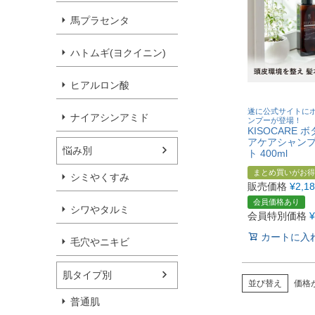
馬プラセンタ
ハトムギ(ヨクイニン)
ヒアルロン酸
遂に公式サイトに
ナイアシンアミド
ンプーが登場！
KISOCARE 
アケアシャンプ
悩み別
ト 400ml
まとめ買いがお得
シミやくすみ
販売価格
¥
2,1
会員価格あり
シワやタルミ
会員特別価格
¥
カートに入
毛穴やニキビ
肌タイプ別
並び替え
価格
普通肌