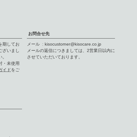
ペー
ジト
ップ
へ
お問合せ先
を期してお
メール
kisocustomer@kisocare.co.jp
ございまし
メールの返信につきましては、2営業日以内に
い。
させていただいております。
封・未使用
ガイド
をご
F