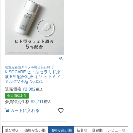
肌荒れを防ぎキメを整えたい時に
KISOCARE ヒト型セラミド原
液 5％配合乳液 キソ ヒトミド
ミルクV 40g No.021
販売価格
¥
2,982
税込
会員価格あり
会員特別価格
¥
2,711
税込
カートに入れる
並び替え
価格が安い順
価格が高い順
新着順
登録順
レビュー順