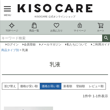
MENU
KISOCARE 公式オンラインショップ
TOPページ
商品一覧
お気に入り
マイページ
カート
ログイン
会員登録
メールマガジン
私たちについて
ご利用ガイド
商品タイプ別
乳液
乳液
並び替え
価格が安い順
価格が高い順
新着順
登録順
レビュー順
1
件中
1
-
1
件表示