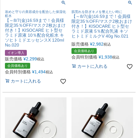
攻めと守りの美容成分を配合した保湿化
肌荒れを防ぎキメを整えたい時に
粧水
【～8/7(金)16:59まで！会員様
【～8/7(金)16:59まで！会員様
限定35％OFF/マスク2枚おまけ
限定35％OFF/マスク2枚おまけ
付き！】KISOCARE ヒト型セ
付き！】KISOCARE ヒト型セ
ラミド原液 5％配合乳液 キソ
ラミド原液 10％配合化粧水 キ
ヒトミドミルクV 40g No.021
ソヒトミドエッセンスX 120ml
販売価格
¥
2,982
税込
No.020
会員価格あり
イオン導入
会員特別価格
¥
1,938
税込
販売価格
¥
2,299
税込
会員価格あり
カートに入れる
会員特別価格
¥
1,494
税込
カートに入れる