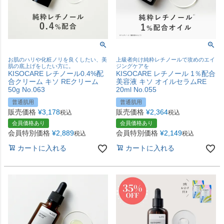
お肌のハリや化粧ノリを良くしたい、美
上級者向け純粋レチノールで攻めのエイ
肌の底上げをしたい方に。
ジングケアを
KISOCARE レチノール0.4%配
KISOCARE レチノール 1％配合
合クリーム キソ REクリーム
美容液 キソ オイルセラムRE
50g No.063
20ml No.055
普通肌用
普通肌用
販売価格
¥
3,178
販売価格
¥
2,364
税込
税込
会員価格あり
会員価格あり
会員特別価格
¥
2,889
会員特別価格
¥
2,149
税込
税込
カートに入れる
カートに入れる