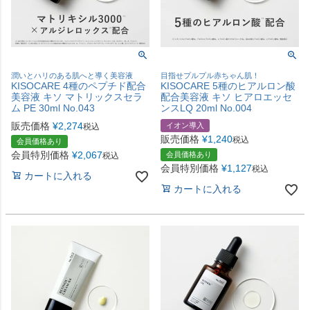
潤いとハリのある肌へと導く美容液
目指せプルプル赤ちゃん肌！
KISOCARE 4種のペプチド配合
KISOCARE 5種のヒアルロン酸
美容液 キソ マトリックスセラ
配合美容液 キソ ヒアロエッセ
ム PE 30ml No.043
ンスLQ 20ml No.004
販売価格
¥
2,274
イオン導入
税込
販売価格
¥
1,240
税込
会員価格あり
会員特別価格
¥
2,067
会員価格あり
税込
会員特別価格
¥
1,127
税込
カートに入れる
カートに入れる