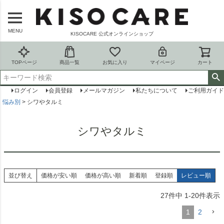
MENU
KISOCARE 公式オンラインショップ
TOPページ
商品一覧
お気に入り
マイページ
カート
ログイン
会員登録
メールマガジン
私たちについて
ご利用ガイド
悩み別
シワやタルミ
シワやタルミ
並び替え
価格が安い順
価格が高い順
新着順
登録順
レビュー順
27
件中
1
-
20
件表示
1
2