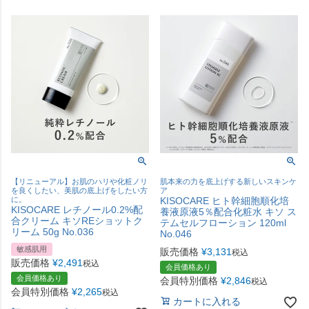
【リニューアル】お肌のハリや化粧ノリ
肌本来の力を底上げする新しいスキンケ
を良くしたい、美肌の底上げをしたい方
ア
に。
KISOCARE ヒト幹細胞順化培
KISOCARE レチノール0.2%配
養液原液5％配合化粧水 キソ ス
合クリーム キソREショットク
テムセルフローション 120ml
リーム 50g No.036
No.046
敏感肌用
販売価格
¥
3,131
税込
販売価格
¥
2,491
税込
会員価格あり
会員価格あり
会員特別価格
¥
2,846
税込
会員特別価格
¥
2,265
税込
カートに入れる