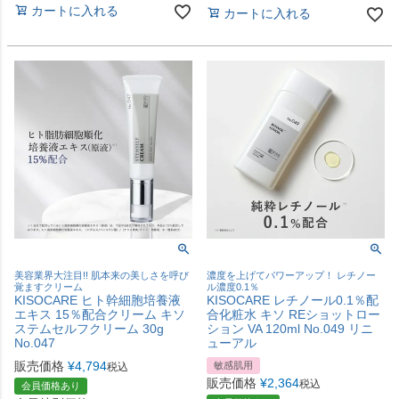
カートに入れる
カートに入れる
美容業界大注目!! 肌本来の美しさを呼び
濃度を上げてパワーアップ！ レチノー
覚ますクリーム
ル濃度0.1％
KISOCARE ヒト幹細胞培養液
KISOCARE レチノール0.1％配
エキス 15％配合クリーム キソ
合化粧水 キソ REショットロー
ステムセルフクリーム 30g
ション VA 120ml No.049 リニ
No.047
ューアル
販売価格
¥
4,794
敏感肌用
税込
販売価格
¥
2,364
税込
会員価格あり