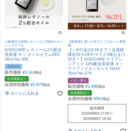
上級者向け純粋レチノールで攻めのエイ
【新発売】使いやすさにこだわった美容
ジングケアを
液
KISOCARE レチノール2％配合
【～8/7(金)16:59まで！会員様
美容液 キソ オイルセラムRE2
限定35％OFF/マスク2枚おまけ
20ml No.058
付き！】KISOCARE ナイアシ
ンアミド 10%配合美容液 キソ
普通肌用
ナイアミドエッセンス NA10
販売価格
¥
3,163
税込
30ml No.074
会員価格あり
イオン導入
会員特別価格
¥
2,875
税込
販売価格
¥
1,480
税込
カートに入れる
会員価格あり
会員特別価格
¥
962
税込
販売期間
2026/08/04 17:00
〜
2026/08/07 16:59
カートに入れる