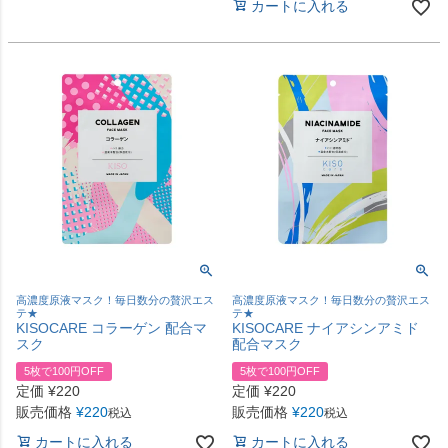
カートに入れる
高濃度原液マスク！毎日数分の贅沢エス
高濃度原液マスク！毎日数分の贅沢エス
テ★
テ★
KISOCARE コラーゲン 配合マ
KISOCARE ナイアシンアミド
スク
配合マスク
5枚で100円OFF
5枚で100円OFF
定価
¥
220
定価
¥
220
販売価格
¥
220
販売価格
¥
220
税込
税込
カートに入れる
カートに入れる