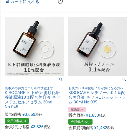
カートに入れる
肌本来の弾力とハリを呼び覚ます
お肌のハリや化粧ノリが気になる方へ
KISOCARE ヒト幹細胞順化培
KISOCARE レチノール0.1％配
養液原液10％配合美容液 キソ
合美容液 キソ REショットセラ
ステムセルフセラム 30ml
ム 30ml No.035
No.045
敏感肌用
販売価格
¥
3,659
税込
販売価格
¥
1,630
税込
会員価格あり
会員価格あり
会員特別価格
¥
3,326
税込
会員特別価格
¥
1,482
税込