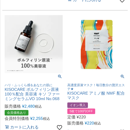
ハリ・ふっくら感をあなたの肌に
高濃度原液マスク！毎日数分の贅沢エス
KISOCARE ボルフィリン原液
テ★
KISOCARE アミノ酸 NMF 配合
100％配合 美容液 キソ ファー
マスク
ミングセラムVO 10ml No.068
イオン導入
販売価格
¥
2,480
税込
5枚で100円OFF
会員価格あり
定価
¥
220
会員特別価格
¥
2,255
税込
販売価格
¥
220
税込
カートに入れる