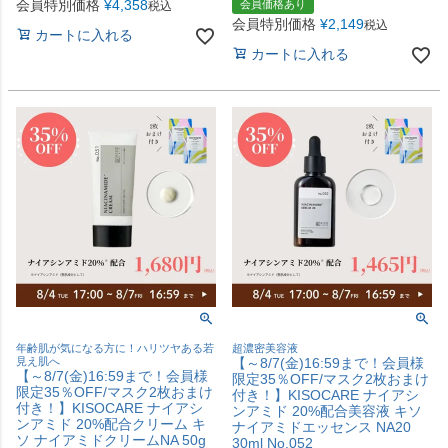
会員特別価格
¥
4,358
会員価格あり
税込
会員特別価格
¥
2,149
税込
カートに入れる
カートに入れる
年齢肌が気になる方に！ハリツヤある若
超濃密美容液
見え肌へ
【～8/7(金)16:59まで！会員様
【～8/7(金)16:59まで！会員様
限定35％OFF/マスク2枚おまけ
限定35％OFF/マスク2枚おまけ
付き！】KISOCARE ナイアシ
付き！】KISOCARE ナイアシ
ンアミド 20%配合美容液 キソ
ンアミド 20%配合クリーム キ
ナイアミドエッセンス NA20
ソ ナイアミドクリームNA 50g
30ml No.052