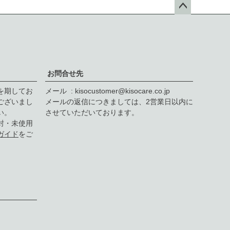
ペー
ジト
ップ
へ
お問合せ先
を期してお
メール
kisocustomer@kisocare.co.jp
ございまし
メールの返信につきましては、2営業日以内に
い。
させていただいております。
封・未使用
ガイド
をご