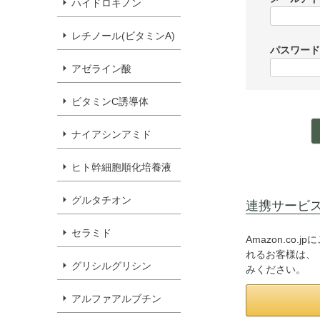
ハイドロキノン
レチノール(ビタミンA)
パスワー
アゼライン酸
ビタミンC誘導体
ナイアシンアミド
ヒト幹細胞順化培養液
グルタチオン
連携サービ
セラミド
Amazon.c
れるお客様は、「
グリシルグリシン
みください。
アルファアルブチン