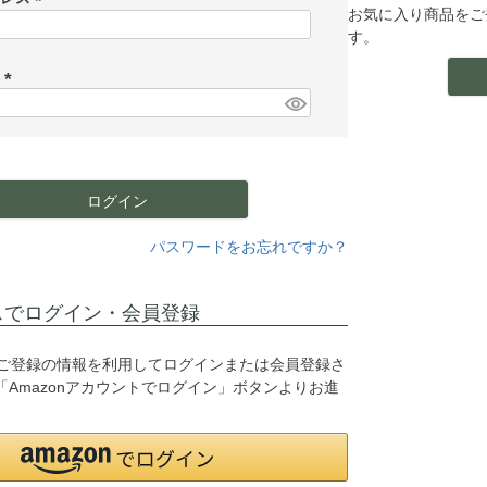
お気に入り商品をご
(
す。
必
須
ド
)
(
必
須
)
ログイン
パスワードをお忘れですか？
スでログイン・会員登録
o.jpにご登録の情報を利用してログインまたは会員登録さ
Amazonアカウントでログイン」ボタンよりお進