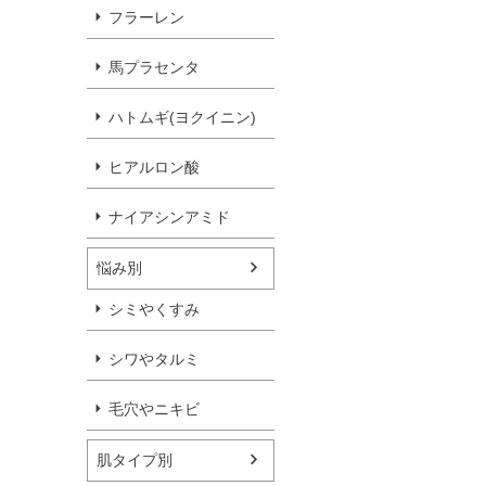
フラーレン
馬プラセンタ
ハトムギ(ヨクイニン)
ヒアルロン酸
ナイアシンアミド
悩み別
シミやくすみ
シワやタルミ
毛穴やニキビ
肌タイプ別