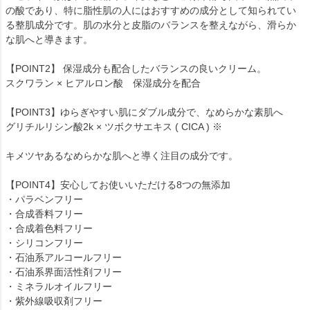
の酸であり、特に脂性肌の人にはおすすめの成分として知られてい
る整肌成分です。肌の水分と皮脂のバランスを整えながら、滑らか
な肌へと導きます。
【POINT2】 保湿成分も配合したバランスの良いクリーム。
スクワラン × ヒアルロン酸 保湿成分を配合
【POINT3】ゆらぎやすい肌にダブル成分で、なめらかな素肌へ
グリチルリシン酸2k × ツボクサエキス ( CICA ) ※
キメツヤあるなめらかな肌へと導く注目の成分です。
【POINT4】安心してお使いいただける8つの無添加
・パラベンフリー
・合成香料フリー
・合成着色料フリー
・シリコンフリー
・石油系アルコールフリー
・石油系界面活性剤フリー
・ミネラルオイルフリー
・紫外線吸収剤フリー