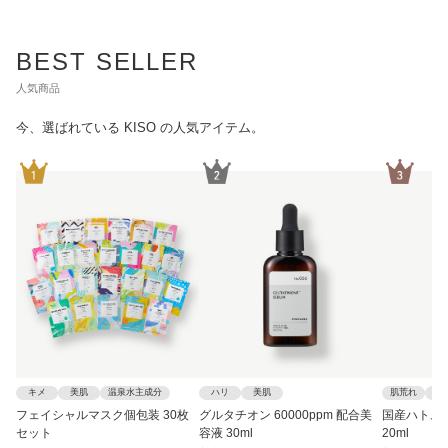
BEST SELLER
人気商品
今、選ばれている KISO の人気アイテム。
キメ
美肌
温泉水主成分
ハリ
美肌
肌荒れ
柔
フェイシャルマスク個包装 30枚
グルタチオン 60000ppm 配合美
国産ハトムギ
セット
容液 30ml
20ml