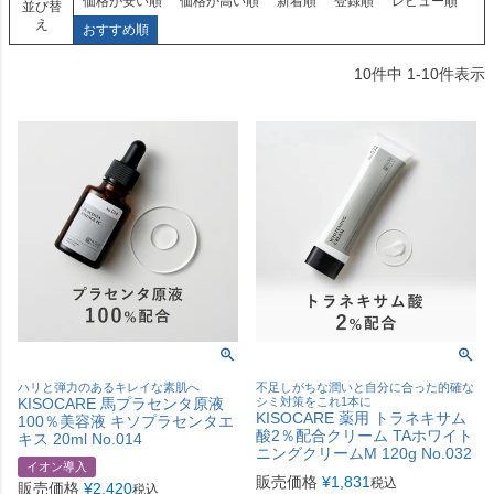
価格が安い順
価格が高い順
新着順
登録順
レビュー順
並び替
え
おすすめ順
10
件中
1
-
10
件表示
ハリと弾力のあるキレイな素肌へ
不足しがちな潤いと自分に合った的確な
KISOCARE 馬プラセンタ原液
シミ対策をこれ1本に
KISOCARE 薬用 トラネキサム
100％美容液 キソプラセンタエ
酸2％配合クリーム TAホワイト
キス 20ml No.014
ニングクリームM 120g No.032
イオン導入
販売価格
¥
1,831
税込
販売価格
¥
2,420
税込