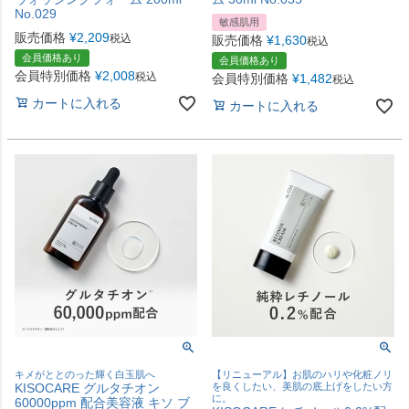
No.029
敏感肌用
販売価格
¥
2,209
税込
販売価格
¥
1,630
税込
会員価格あり
会員価格あり
会員特別価格
¥
2,008
税込
会員特別価格
¥
1,482
税込
カートに入れる
カートに入れる
キメがととのった輝く白玉肌へ
【リニューアル】お肌のハリや化粧ノリ
KISOCARE グルタチオン
を良くしたい、美肌の底上げをしたい方
に。
60000ppm 配合美容液 キソ ブ