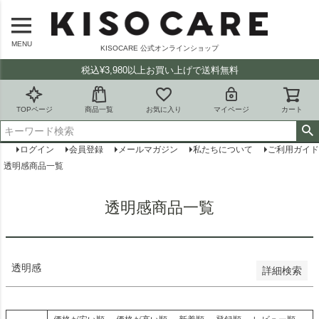
バンドル販売
MENU
KISOCARE 公式オンラインショップ
予約商品
税込¥3,980以上お買い上げで送料無料
予約商品のみを表示
並び順
TOPページ
商品一覧
お気に入り
マイページ
カート
新着順
登録順
ログイン
会員登録
メールマガジン
私たちについて
ご利用ガイド
価格が安い順
価格が高い順
透明感商品一覧
優先度順
レビュー順
透明感商品一覧
キーワードヒット順
検索
透明感
詳細検索