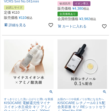
VCRS 5ml No.041mini
敏感肌用
イオン導入
お試しサイズ
販売価格
¥
4,380
税込
定価
¥
110
会員価格あり
販売価格
¥
110
税込
会員特別価格
¥
3,982
税込
詳細を見る
カートに入れる
すっきりとした洗い上がりと潤いを実感
お肌のハリや化粧ノリが気になる方へ
KISOCARE 電解還元性マイナ
KISOCARE レチノール0.1％配
スイオン水主成分 キソ アミノ
合美容液 キソ REショットセラ
ウォッシングフォーム 200ml
ム 30ml No.035