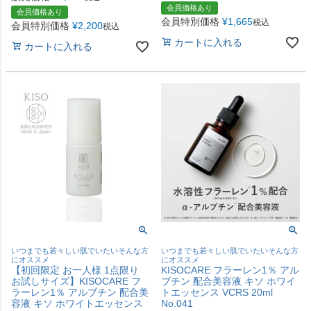
会員価格あり
会員価格あり
会員特別価格
¥
1,665
税込
会員特別価格
¥
2,200
税込
カートに入れる
カートに入れる
いつまでも若々しい肌でいたいそんな方
いつまでも若々しい肌でいたいそんな方
にオススメ
にオススメ
【初回限定 お一人様 1点限り
KISOCARE フラーレン1％ アル
お試しサイズ】KISOCARE フ
ブチン 配合美容液 キソ ホワイ
ラーレン1％ アルブチン 配合美
トエッセンス VCRS 20ml
容液 キソ ホワイトエッセンス
No.041