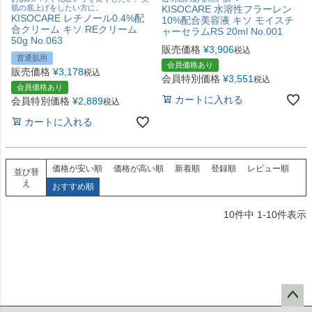
肌の底上げをしたい方に。
KISOCARE 水溶性フラーレン
KISOCARE レチノール0.4%配
10%配合美容液 キソ モイスチ
合クリーム キソ REクリーム
ャーセラムRS 20ml No.001
50g No.063
販売価格
¥
3,906
税込
普通肌用
会員価格あり
販売価格
¥
3,178
税込
会員特別価格
¥
3,551
税込
会員価格あり
カートに入れる
会員特別価格
¥
2,889
税込
カートに入れる
価格が安い順
価格が高い順
新着順
登録順
レビュー順
並び替
え
おすすめ順
10
件中
1
-
10
件表示