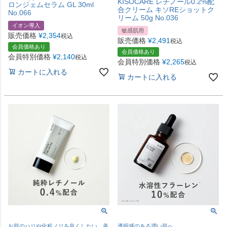
KISOCARE レチノール0.2%配
ロンジェムセラム GL 30ml
合クリーム キソREショットク
No.066
リーム 50g No.036
イオン導入
敏感肌用
販売価格
¥
2,354
税込
販売価格
¥
2,491
税込
会員価格あり
会員価格あり
会員特別価格
¥
2,140
税込
会員特別価格
¥
2,265
税込
カートに入れる
カートに入れる
お肌のハリや化粧ノリを良くしたい、美
透明感のある潤い肌へ