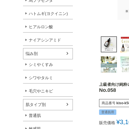
馬プラセンタ
ハトムギ(ヨクイニン)
ヒアルロン酸
ナイアシンアミド
悩み別
シミやくすみ
シワやタルミ
上級者向け純粋
No.058
毛穴やニキビ
商品番号
kiso-k5
肌タイプ別
普通肌用
普通肌
¥
3,
販売価格
敏感肌