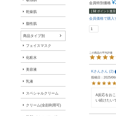
¥
会員特別価格
[
32
ポイント進呈 
乾燥肌
会員価格で購入
脂性肌
商品タイプ別
フェイスマスク
化粧水
美容液
Kさん
2
投稿日
2025/06
乳液
スペシャルクリーム
A反応をお
い続けたい
クリーム(全顔利用可)