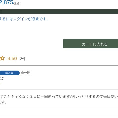
2,875
税込
]
するにはログインが必要です。
カートに入れる
4.50
2
非公開
購入者
/17
こすことも全くなく３日に一回使っていますがしっとりするので毎日使
です。