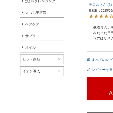
洗顔×クレンジング
チロル
1
投稿日
2025/05
まつ毛美容液
ヘアケア
低濃度のレ
みだった目
サプリ
うのはリス
オイル
セット商品
すべてのレビ
レビューを書
イオン導入