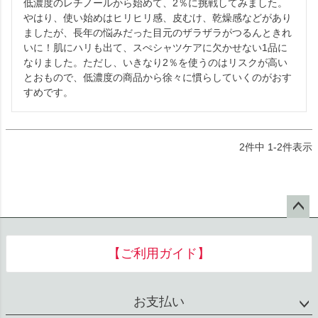
低濃度のレチノールから始めて、2％に挑戦してみました。
やはり、使い始めはヒリヒリ感、皮むけ、乾燥感などがあり
ましたが、長年の悩みだった目元のザラザラがつるんときれ
いに！肌にハリも出て、スぺシャツケアに欠かせない1品に
なりました。ただし、いきなり2％を使うのはリスクが高い
とおもので、低濃度の商品から徐々に慣らしていくのがおす
すめです。
2
件中
1
-
2
件表示
ペー
ジト
【ご利用ガイド】
ップ
へ
お支払い