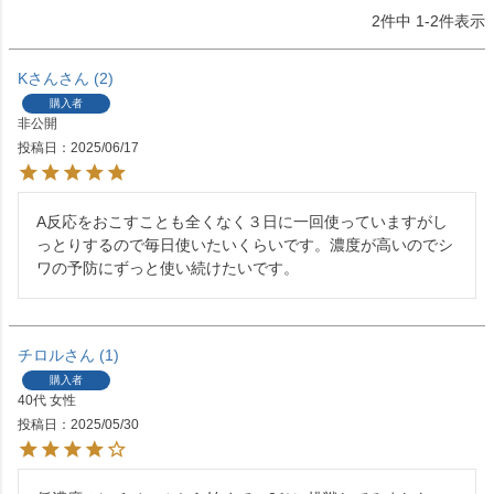
2
件中
1
-
2
件表示
Kさん
2
購入者
非公開
投稿日
2025/06/17
A反応をおこすことも全くなく３日に一回使っていますがし
っとりするので毎日使いたいくらいです。濃度が高いのでシ
ワの予防にずっと使い続けたいです。
チロル
1
購入者
40代
女性
投稿日
2025/05/30