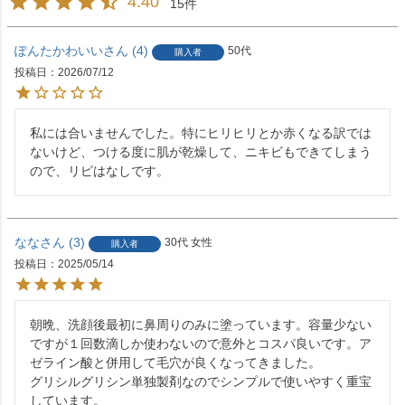
4.40
15
ぽんたかわいい
4
50代
購入者
投稿日
2026/07/12
私には合いませんでした。特にヒリヒリとか赤くなる訳では
ないけど、つける度に肌が乾燥して、ニキビもできてしまう
ので、リピはなしです。
なな
3
30代
女性
購入者
投稿日
2025/05/14
朝晩、洗顔後最初に鼻周りのみに塗っています。容量少ない
ですが１回数滴しか使わないので意外とコスパ良いです。ア
ゼライン酸と併用して毛穴が良くなってきました。

グリシルグリシン単独製剤なのでシンプルで使いやすく重宝
しています。