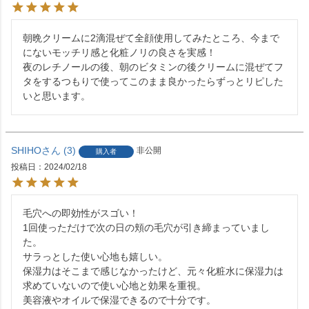
朝晩クリームに2滴混ぜて全顔使用してみたところ、今まで
にないモッチリ感と化粧ノリの良さを実感！

夜のレチノールの後、朝のビタミンの後クリームに混ぜてフ
タをするつもりで使ってこのまま良かったらずっとリピした
いと思います。
SHIHO
3
非公開
購入者
投稿日
2024/02/18
毛穴への即効性がスゴい！

1回使っただけで次の日の頬の毛穴が引き締まっていまし
た。

サラっとした使い心地も嬉しい。

保湿力はそこまで感じなかったけど、元々化粧水に保湿力は
求めていないので使い心地と効果を重視。

美容液やオイルで保湿できるので十分です。
