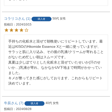
コラリコ
1
50代
女性
購入者
投稿日
2024/10/15
手持ちの化粧水と混ぜて朝晩使いにリピートしています。最
近はKISOのHitomide Essence Xと一緒に使っていますが、
サラッと肌に入り込み、その後の乳液/クリームが寄れること
がないため忙しい朝はスムーズです。

真夏は少しぽてりとした化粧水と混ぜていたせいか(汗のせ
いか…)乳液が寄れ、なかなかUV下地まで時間がかかってい
ました。

キメが整ってきた感じがしております、これからもリピート
決めています。
牛辰
7
40代
女性
購入者
投稿日
2024/08/28