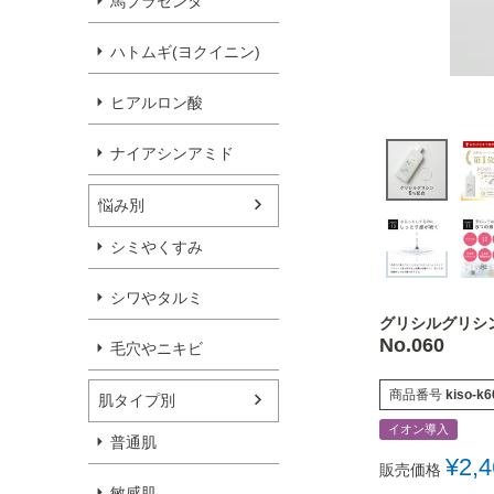
馬プラセンタ
ハトムギ(ヨクイニン)
ヒアルロン酸
ナイアシンアミド
悩み別
シミやくすみ
シワやタルミ
グリシルグリシ
No.060
毛穴やニキビ
商品番号
kiso-k6
肌タイプ別
イオン導入
普通肌
¥
2,
販売価格
敏感肌