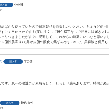
非公開
購入者
/20
製品ばかり使っていたので日本製品を応援したいと思い、ちょうど使用し
がすごく早かったです！(夜に注文して日付指定なしで翌日には届きました
しヒリつきましたがすぐに浸透して、これからの時期にいいなと思いまし
ゾーン脂性肌寄り)で鼻が皮脂の酸化で黒ずみやすいので、美容液と併用
7
非公開
購入者
/19
入です。肌への浸透力が素晴らしく、しっとり感もあります。時間が経
40代
女性
購入者
/24