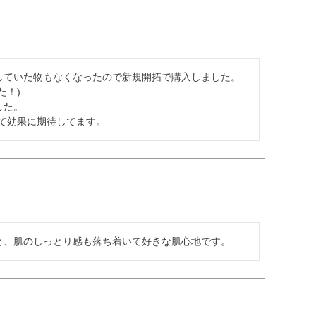
ていた物もなくなったので新規開拓で購入しました。

！)

た。

して効果に期待してます。
と、肌のしっとり感も落ち着いて好きな肌心地です。