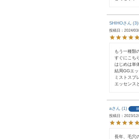
SHIHO
3
投稿日
2024/03
もう一種類
すぐにこちら
はじめは単
結局GGエ
ミストスプ
エッセンス
a
1
投稿日
2023/12
長年、毛穴