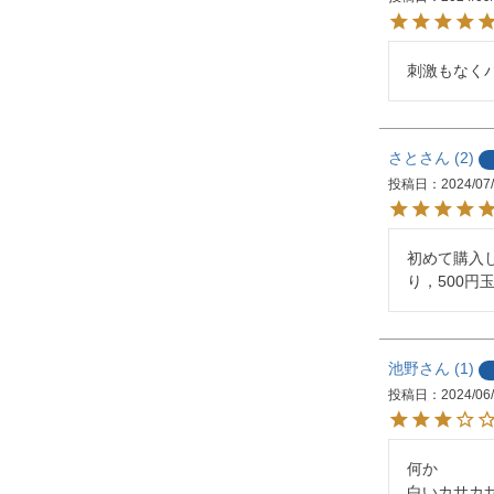
刺激もなく
さと
2
投稿日
2024/07
初めて購入
り，500円
池野
1
投稿日
2024/06
何か

白いカサカサ