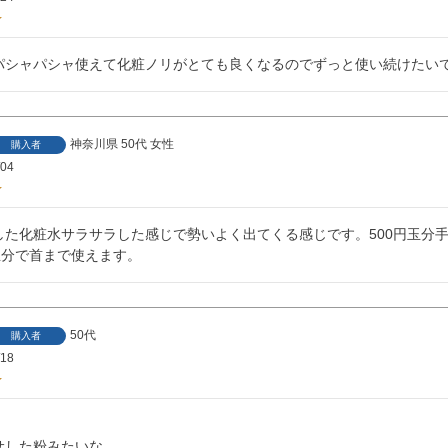
パシャパシャ使えて化粧ノリがとても良くなるのでずっと使い続けたい
神奈川県
50代
女性
購入者
/04
した化粧水サラサラした感じで勢いよく出てくる感じです。500円玉分
玉分で首まで使えます。
50代
購入者
/18
した粉みたいな
