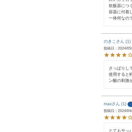
炊飯器につ
容器に付着し
のきこ
1
投稿日
2024/05
さっぱりし
使用すると
max
1
投稿日
2024/04
とてもサッ