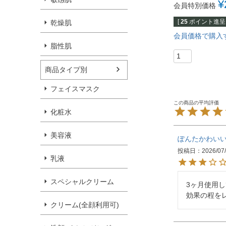
¥
会員特別価格
[
25
ポイント進呈 
乾燥肌
会員価格で購入
脂性肌
商品タイプ別
フェイスマスク
化粧水
美容液
ぽんたかわい
投稿日
2026/07
乳液
スペシャルクリーム
3ヶ月使用
効果の程を
クリーム(全顔利用可)