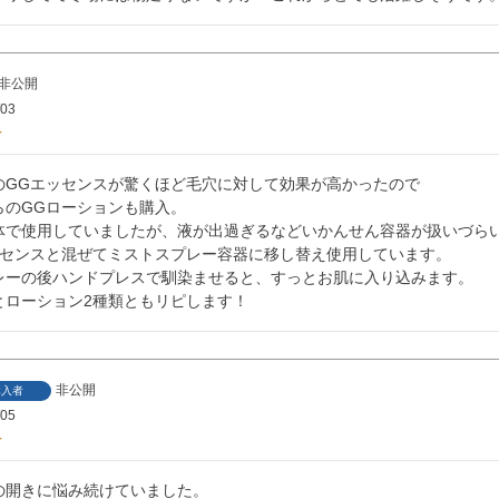
非公開
/03
のGGエッセンスが驚くほど毛穴に対して効果が高かったので

のGGローションも購入。

体で使用していましたが、液が出過ぎるなどいかんせん容器が扱いづらい(
ッセンスと混ぜてミストスプレー容器に移し替え使用しています。

レーの後ハンドプレスで馴染ませると、すっとお肌に入り込みます。

とローション2種類ともリピします！
非公開
購入者
/05
の開きに悩み続けていました。
