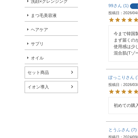
洗顔×クレンジング
99
1
投稿日
2026/04
まつ毛美容液
ヘアケア
今まで韓国
まず届くの
サプリ
使用感は少
混合肌(T
オイル
セット商品
ぽっこり
投稿日
2026/03
イオン導入
初めての購
とうふ
7
投稿日
2024/09