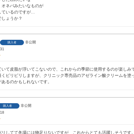
くオネバみたいなものが

ているのですが…

非公開
購入者
/31
ていて皮脂が浮いてこないので、これからの季節に使用するのが楽しみで
軽くピリピリしますが、クリニック専売品のアゼライン酸クリームを塗
非公開
購入者
/18
パリしてて冬場には物足りないですが　これからとても活躍しそうです