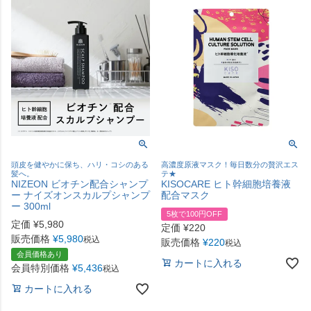
頭皮を健やかに保ち、ハリ・コシのある
高濃度原液マスク！毎日数分の贅沢エス
髪へ。
テ★
NIZEON ビオチン配合シャンプ
KISOCARE ヒト幹細胞培養液
ー ナイズオンスカルプシャンプ
配合マスク
ー 300ml
5枚で100円OFF
定価
¥
5,980
定価
¥
220
販売価格
¥
5,980
税込
販売価格
¥
220
税込
会員価格あり
カートに入れる
会員特別価格
¥
5,436
税込
カートに入れる