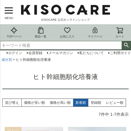
MENU
KISOCARE 公式オンラインショップ
TOPページ
商品一覧
お気に入り
マイページ
カート
ログイン
会員登録
メールマガジン
私たちについて
ご利用ガイド
成分別
ヒト幹細胞順化培養液
ヒト幹細胞順化培養液
並び替え
価格が安い順
価格が高い順
新着順
登録順
レビュー順
7
件中
1
-
7
件表示