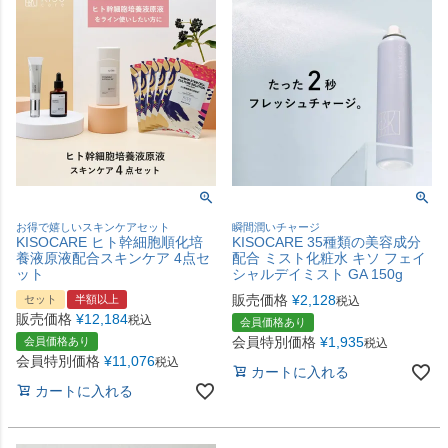
お得で嬉しいスキンケアセット
瞬間潤いチャージ
KISOCARE ヒト幹細胞順化培
KISOCARE 35種類の美容成分
養液原液配合スキンケア 4点セ
配合 ミスト化粧水 キソ フェイ
ット
シャルデイミスト GA 150g
販売価格
¥
2,128
セット
半額以上
税込
販売価格
¥
12,184
税込
会員価格あり
会員特別価格
¥
1,935
会員価格あり
税込
会員特別価格
¥
11,076
税込
カートに入れる
カートに入れる