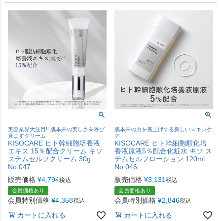
美容業界大注目!! 肌本来の美しさを呼び
肌本来の力を底上げする新しいスキンケ
覚ますクリーム
ア
KISOCARE ヒト幹細胞培養液
KISOCARE ヒト幹細胞順化培
エキス 15％配合クリーム キソ
養液原液5％配合化粧水 キソ ス
ステムセルフクリーム 30g
テムセルフローション 120ml
No.047
No.046
販売価格
¥
4,794
販売価格
¥
3,131
税込
税込
会員価格あり
会員価格あり
会員特別価格
¥
4,358
会員特別価格
¥
2,846
税込
税込
カートに入れる
カートに入れる