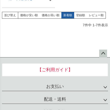
並び替え
価格が安い順
価格が高い順
新着順
登録順
レビュー順
7
件中
1
-
7
件表示
ペー
ジト
【ご利用ガイド】
ップ
へ
お支払い
配送・送料