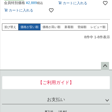
会員特別価格
¥
2,889
カートに入れる
税込
カートに入れる
並び替え
価格が安い順
価格が高い順
新着順
登録順
レビュー順
8
件中
1
-
8
件表示
ペー
ジト
【ご利用ガイド】
ップ
へ
お支払い