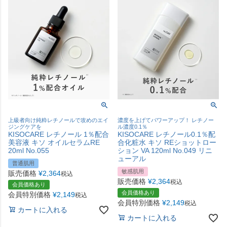
上級者向け純粋レチノールで攻めのエイ
濃度を上げてパワーアップ！ レチノー
ジングケアを
ル濃度0.1％
KISOCARE レチノール 1％配合
KISOCARE レチノール0.1％配
美容液 キソ オイルセラムRE
合化粧水 キソ REショットロー
20ml No.055
ション VA 120ml No.049 リニ
ューアル
普通肌用
敏感肌用
販売価格
¥
2,364
税込
販売価格
¥
2,364
税込
会員価格あり
会員価格あり
会員特別価格
¥
2,149
税込
会員特別価格
¥
2,149
税込
カートに入れる
カートに入れる