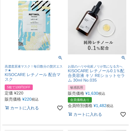
高濃度原液マスク！毎日数分の贅沢エス
お肌のハリや化粧ノリが気になる方へ
テ★
KISOCARE レチノール0.1％配
KISOCARE レチノール 配合マ
合美容液 キソ REショットセラ
スク
ム 30ml No.035
5枚で100円OFF
敏感肌用
定価
¥
220
販売価格
¥
1,630
税込
販売価格
¥
220
税込
会員価格あり
会員特別価格
¥
1,482
税込
カートに入れる
カートに入れる