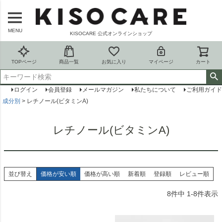
MENU
KISOCARE 公式オンラインショップ
TOPページ
商品一覧
お気に入り
マイページ
カート
ログイン
会員登録
メールマガジン
私たちについて
ご利用ガイド
成分別
レチノール(ビタミンA)
レチノール(ビタミンA)
並び替え
価格が安い順
価格が高い順
新着順
登録順
レビュー順
8
件中
1
-
8
件表示