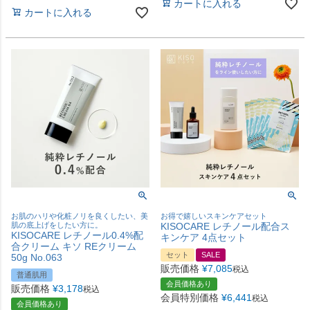
カートに入れる
カートに入れる
お肌のハリや化粧ノリを良くしたい、美
お得で嬉しいスキンケアセット
肌の底上げをしたい方に。
KISOCARE レチノール配合ス
KISOCARE レチノール0.4%配
キンケア 4点セット
合クリーム キソ REクリーム
セット
SALE
50g No.063
販売価格
¥
7,085
税込
普通肌用
会員価格あり
販売価格
¥
3,178
税込
会員特別価格
¥
6,441
税込
会員価格あり