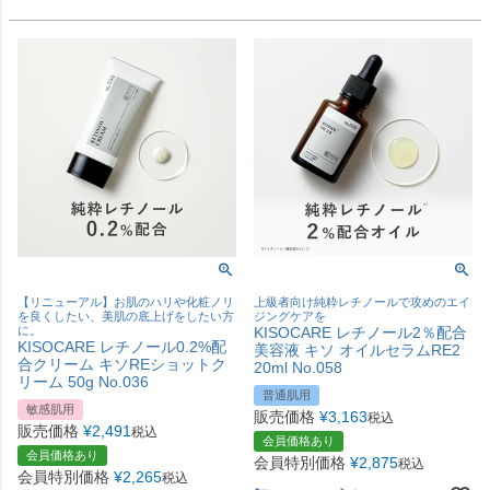
【リニューアル】お肌のハリや化粧ノリ
上級者向け純粋レチノールで攻めのエイ
を良くしたい、美肌の底上げをしたい方
ジングケアを
に。
KISOCARE レチノール2％配合
KISOCARE レチノール0.2%配
美容液 キソ オイルセラムRE2
合クリーム キソREショットク
20ml No.058
リーム 50g No.036
普通肌用
敏感肌用
販売価格
¥
3,163
税込
販売価格
¥
2,491
税込
会員価格あり
会員価格あり
会員特別価格
¥
2,875
税込
会員特別価格
¥
2,265
税込