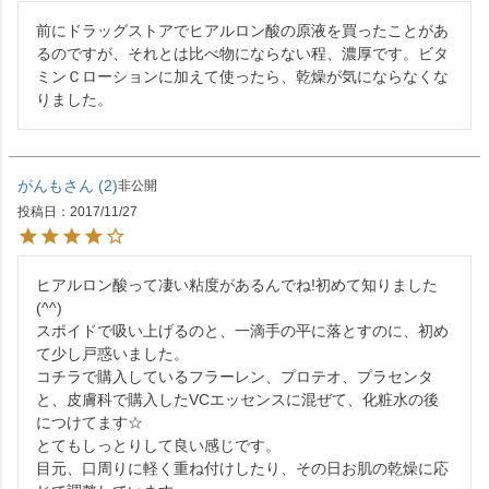
前にドラッグストアでヒアルロン酸の原液を買ったことがあ
るのですが、それとは比べ物にならない程、濃厚です。ビタ
ミンＣローションに加えて使ったら、乾燥が気にならなくな
りました。
がんも
2
非公開
投稿日
2017/11/27
ヒアルロン酸って凄い粘度があるんでね!初めて知りました
(^^)

スポイドで吸い上げるのと、一滴手の平に落とすのに、初め
て少し戸惑いました。

コチラで購入しているフラーレン、プロテオ、プラセンタ
と、皮膚科で購入したVCエッセンスに混ぜて、化粧水の後
につけてます☆

とてもしっとりして良い感じです。

目元、口周りに軽く重ね付けしたり、その日お肌の乾燥に応