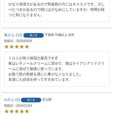
かなり保湿力があるので乾燥肌の方にはオススメです。少し
べたつきがあるので朝には少なめにしていますが、時間が経
つと気になりません。
奏
12
千葉県
70歳以上
女性
購入者
投稿日
2025/03/18
トロミが有り保湿力最高です✌

夜はレチノールクリームに混ぜて、朝はナイアシアミドクリ
ームに混ぜて最後に使っています。

お陰で肌の乾燥を感じた事がなくなりました。

友達にも自信を持ってすすめています。
m
2
非公開
購入者
投稿日
2024/11/24