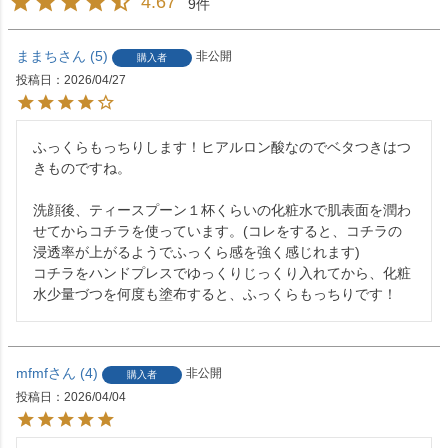
4.67
9
ままち
5
非公開
購入者
投稿日
2026/04/27
ふっくらもっちりします！ヒアルロン酸なのでベタつきはつ
きものですね。

洗顔後、ティースプーン１杯くらいの化粧水で肌表面を潤わ
せてからコチラを使っています。(コレをすると、コチラの
浸透率が上がるようでふっくら感を強く感じれます) 

コチラをハンドプレスでゆっくりじっくり入れてから、化粧
mfmf
4
非公開
購入者
投稿日
2026/04/04