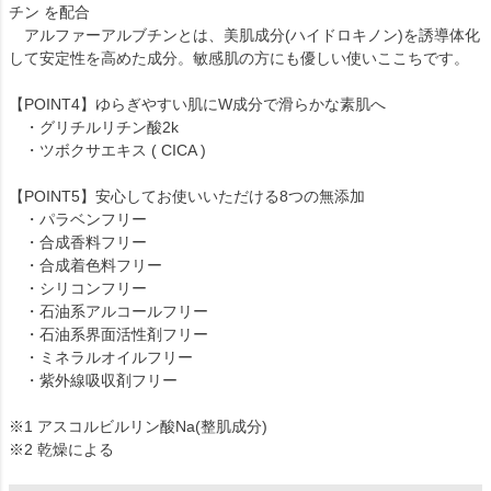
チン を配合
アルファーアルブチンとは、美肌成分(ハイドロキノン)を誘導体化
して安定性を高めた成分。敏感肌の方にも優しい使いここちです。
【POINT4】ゆらぎやすい肌にW成分で滑らかな素肌へ
・グリチルリチン酸2k
・ツボクサエキス ( CICA )
【POINT5】安心してお使いいただける8つの無添加
・パラベンフリー
・合成香料フリー
・合成着色料フリー
・シリコンフリー
・石油系アルコールフリー
・石油系界面活性剤フリー
・ミネラルオイルフリー
・紫外線吸収剤フリー
※1 アスコルビルリン酸Na(整肌成分)
※2 乾燥による