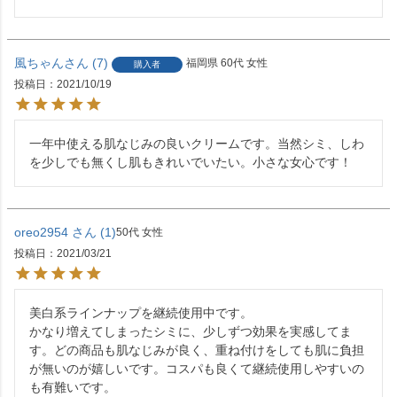
風ちゃん
7
福岡県
60代
女性
購入者
投稿日
2021/10/19
一年中使える肌なじみの良いクリームです。当然シミ、しわ
を少しでも無くし肌もきれいでいたい。小さな女心です！
oreo2954
1
50代
女性
投稿日
2021/03/21
美白系ラインナップを継続使用中です。

かなり増えてしまったシミに、少しずつ効果を実感してま
す。どの商品も肌なじみが良く、重ね付けをしても肌に負担
が無いのが嬉しいです。コスパも良くて継続使用しやすいの
も有難いです。