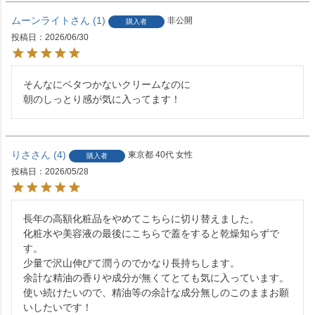
ムーンライト
1
非公開
購入者
投稿日
2026/06/30
そんなにベタつかないクリームなのに

朝のしっとり感が気に入ってます！
りさ
4
東京都
40代
女性
購入者
投稿日
2026/05/28
長年の高額化粧品をやめてこちらに切り替えました。

化粧水や美容液の最後にこちらで蓋をすると乾燥知らずで
す。

少量で沢山伸びて潤うのでかなり長持ちします。

余計な精油の香りや成分が無くてとても気に入っています。

使い続けたいので、精油等の余計な成分無しのこのままお願
いしたいです！