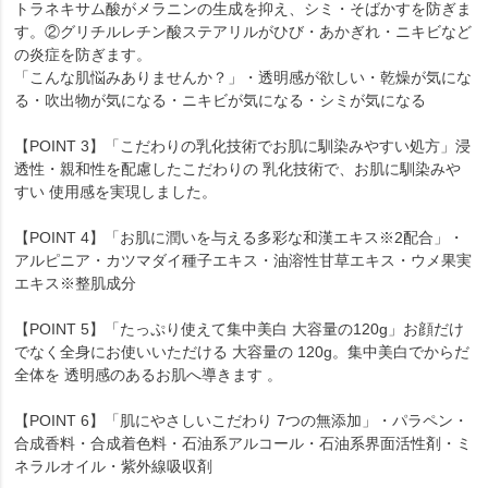
トラネキサム酸がメラニンの生成を抑え、シミ・そばかすを防ぎま
す。②グリチルレチン酸ステアリルがひび・あかぎれ・ニキビなど
の炎症を防ぎます。
「こんな肌悩みありませんか？」・透明感が欲しい・乾燥が気にな
る・吹出物が気になる・ニキビが気になる・シミが気になる
【POINT 3】「こだわりの乳化技術でお肌に馴染みやすい処方」浸
透性・親和性を配慮したこだわりの 乳化技術で、お肌に馴染みや
すい 使用感を実現しました。
【POINT 4】「お肌に潤いを与える多彩な和漢エキス※2配合」・
アルピニア・カツマダイ種子エキス・油溶性甘草エキス・ウメ果実
エキス※整肌成分
【POINT 5】「たっぷり使えて集中美白 大容量の120g」お顔だけ
でなく全身にお使いいただける 大容量の 120g。集中美白でからだ
全体を 透明感のあるお肌へ導きます 。
【POINT 6】「肌にやさしいこだわり 7つの無添加」・パラペン・
合成香料・合成着色料・石油系アルコール・石油系界面活性剤・ミ
ネラルオイル・紫外線吸収剤