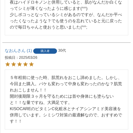
夜はハイドロキノンと併用していると、肌がなんだか白くな
ってシミが薄くなったように感じます(^^)

少しポコっとなっているシミがあるのですが、なんだか平べ
ったくなったような？でも使うのを忘れていると元に戻った
ので毎日ちゃんと使おうと思いました(^^;
なおん
1
30代
購入者
投稿日
2025/03/26
５年程前に使った時、肌荒れをおこし諦めました。しかし、
今回また購入。パケも変わって中身も変わったのかな？肌荒
れおこしません！！

開封後期限３ヶ月を守るためには首や身体にも塗らない
と！！な量ですね、大満足です。

KISOCAREのビタミンC化粧水とナイアシンアミド美容液を
併用しています。シミシワ対策の最適解なので、おすすめで
す！！