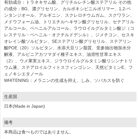
有効成分：トラネキサム酸、グリチルレチン酸ステアリル その他
の成分：BG、濃グリセリン、カルボキシビニルポリマー、1,2-ペ
ンタンジオール、アルギニン、スクレロチウムガム、スクワラン、
メドウフォーム油、トリエチルヘキサン酸グリセリル、セテアリル
アルコール、ベヘニルアルコール、ラウロイルグルタミン酸ジ（コ
レステリル・ベヘニル・オクチルドデシル）、ジメチコン、セスキ
オレイン酸ソルビタン、SEステアリン酸グリセリル、ステアリン
酸POE（20）ソルビタン、水添大豆リン脂質、党参抽出物加水分
解液、アルピニアカツマダイ種子エキス、油溶性甘草エキス
（2）、ウメ果実エキス、ジラウロイルグルタミン酸リシンナトリ
ウム液、ステアロイルフィトスフィンゴシン、天然ビタミンE、フ
ェノキシエタノール
WHITENING：メラニンの生成を抑え、しみ、ソバカスを防ぐ
生産国
日本(Made in Japan)
備考
本商品は食べものではありません。