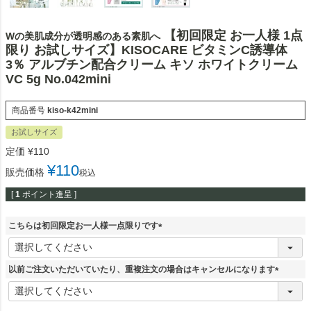
【初回限定 お一人様 1点
Wの美肌成分が透明感のある素肌へ
限り お試しサイズ】KISOCARE ビタミンC誘導体
3％ アルブチン配合クリーム キソ ホワイトクリーム
VC 5g No.042mini
商品番号
kiso-k42mini
お試しサイズ
定価
¥
110
¥
110
販売価格
税込
[
1
ポイント進呈 ]
こちらは初回限定お一人様一点限りです
(
必
須
以前ご注文いただいていたり、重複注文の場合はキャンセルになります
)
(
必
須