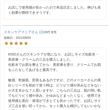
お試しで使用感が良かったので本品注文しました。伸びも良
く効果が期待できそうです。
スキンケアマニア
2
30代
女性
投稿日
2021/09/04
KISOさんのスキンケアが気になり、お試しサイズ化粧水・
美容液・クリームの三点を購入しました。

化粧水でお肌を整えてから、美容液を塗り、クリームでお肌
をふたをしてあげると最高です。

敏感、乾燥肌、肝斑もあるのですが、どのメーカーさんの美
白シリーズを初めて使う時は、ピリピリ感や赤みなどをない
か大丈夫かな？と思いますが、こちらの三点は、肌の弱い私
でもピリピリ感や赤み、かゆみなどまったくなく、使用でき
使用感も美白・保湿ができとても良かったです。お試しサイ
ズ三点を使い切ってから、セット購入も検討してもいいかな