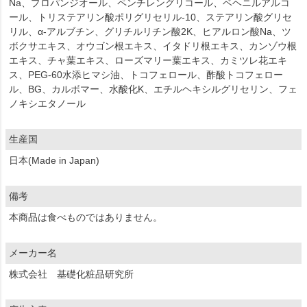
Na、プロパンジオール、ペンチレングリコール、ベヘニルアルコ
ール、トリステアリン酸ポリグリセリル-10、ステアリン酸グリセ
リル、α-アルブチン、グリチルリチン酸2K、ヒアルロン酸Na、ツ
ボクサエキス、オウゴン根エキス、イタドリ根エキス、カンゾウ根
エキス、チャ葉エキス、ローズマリー葉エキス、カミツレ花エキ
ス、PEG-60水添ヒマシ油、トコフェロール、酢酸トコフェロー
ル、BG、カルボマー、水酸化K、エチルヘキシルグリセリン、フェ
ノキシエタノール
生産国
日本(Made in Japan)
備考
本商品は食べものではありません。
メーカー名
株式会社 基礎化粧品研究所