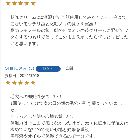
朝晩クリームに2滴混ぜて全顔使用してみたところ、今まで
にないモッチリ感と化粧ノリの良さを実感！

夜のレチノールの後、朝のビタミンの後クリームに混ぜてフ
タをするつもりで使ってこのまま良かったらずっとリピした
いと思います。
SHIHO
3
非公開
購入者
投稿日
2024/02/18
毛穴への即効性がスゴい！

1回使っただけで次の日の頬の毛穴が引き締まっていまし
た。

サラっとした使い心地も嬉しい。

保湿力はそこまで感じなかったけど、元々化粧水に保湿力は
求めていないので使い心地と効果を重視。

美容液やオイルで保湿できるので十分です。
