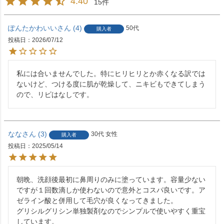
4.40
15
ぽんたかわいい
4
50代
購入者
投稿日
2026/07/12
私には合いませんでした。特にヒリヒリとか赤くなる訳では
ないけど、つける度に肌が乾燥して、ニキビもできてしまう
ので、リピはなしです。
なな
3
30代
女性
購入者
投稿日
2025/05/14
朝晩、洗顔後最初に鼻周りのみに塗っています。容量少ない
ですが１回数滴しか使わないので意外とコスパ良いです。ア
ゼライン酸と併用して毛穴が良くなってきました。

グリシルグリシン単独製剤なのでシンプルで使いやすく重宝
しています。