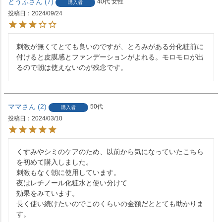
とうふ
7
40代
女性
購入者
投稿日
2024/09/24
刺激が無くてとても良いのですが、とろみがある分化粧前に
付けると皮膜感とファンデーションがよれる。モロモロが出
るので朝は使えないのが残念です。
ママ
2
50代
購入者
投稿日
2024/03/10
くすみやシミのケアのため、以前から気になっていたこちら
を初めて購入しました。

刺激もなく朝に使用しています。

夜はレチノール化粧水と使い分けて

効果をみています。

長く使い続けたいのでこのくらいの金額だととても助かりま
す。