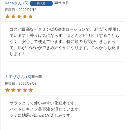
Katia
5
30代
女性
購入者
投稿日
2022/07/18
コスパ最高なビタミンC誘導体ローションで、3年近く愛用し
ています！香りは気にならず、ほとんどピリピリすることも
なく、安心して使えています。特に頬の毛穴が引きしまっ
て、肌がつややかできめ細やかになります。これからも愛用
します！
ミモザ
3
非公開
投稿日
2022/03/08
サラッとして使いやすい化粧水です。

ハイドロキノン美容液を混ぜています。

シミに効果が出るのが楽しみです。