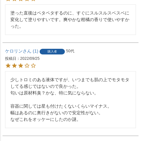
塗った直後はペタペタするのに、すぐにスルスルスベスベに
変化して塗りやすいです。爽やかな柑橘の香りで使いやすか
った。
ケロリン
1
50代
購入者
投稿日
2022/09/25
少しトロミのある液体ですが、いつまでも肌の上でモタモタ
してる感じではないので良かった。

匂いは原材料臭？かな、特に気にならない。

容器に関しては星も付けたくないくらいマイナス。

幅はあるのに奥行きがないので安定性がない。

なぜこれをオッケーにしたのか謎。