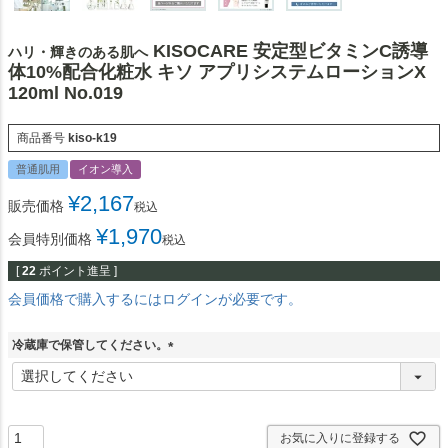
KISOCARE 安定型ビタミンC誘導
ハリ・輝きのある肌へ
体10%配合化粧水 キソ アプリシステムローションX
120ml No.019
商品番号
kiso-k19
普通肌用
イオン導入
¥
2,167
販売価格
税込
¥
1,970
会員特別価格
税込
[
22
ポイント進呈 ]
会員価格で購入するにはログインが必要です。
冷蔵庫で保管してください。
(
必
須
)
お気に入りに登録する