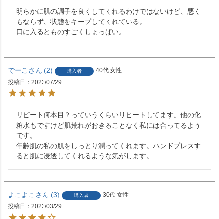
明らかに肌の調子を良くしてくれるわけではないけど、悪く
もならず、状態をキープしてくれている。

口に入るとものすごくしょっぱい。
でーこ
2
40代
女性
購入者
投稿日
2023/07/29
リピート何本目？っていうくらいリピートしてます。他の化
粧水もですけど肌荒れがおきることなく私には合ってるよう
です。

年齢肌の私の肌をしっとり潤ってくれます。ハンドプレスす
ると肌に浸透してくれるような気がします。
よこよこ
3
30代
女性
購入者
投稿日
2023/03/29