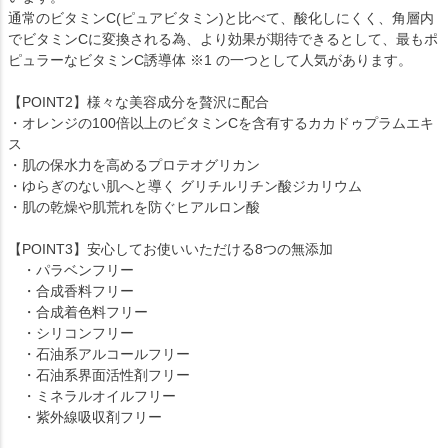
通常のビタミンC(ピュアビタミン)と比べて、酸化しにくく、角層内
でビタミンCに変換される為、より効果が期待できるとして、最もポ
ピュラーなビタミンC誘導体 ※1 の一つとして人気があります。
【POINT2】様々な美容成分を贅沢に配合
・オレンジの100倍以上のビタミンCを含有するカカドゥプラムエキ
ス
・肌の保水力を高めるプロテオグリカン
・ゆらぎのない肌へと導く グリチルリチン酸ジカリウム
・肌の乾燥や肌荒れを防ぐヒアルロン酸
【POINT3】安心してお使いいただける8つの無添加
・パラベンフリー
・合成香料フリー
・合成着色料フリー
・シリコンフリー
・石油系アルコールフリー
・石油系界面活性剤フリー
・ミネラルオイルフリー
・紫外線吸収剤フリー