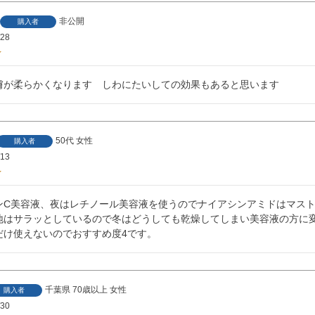
非公開
購入者
/28
膚が柔らかくなります　しわにたいしての効果もあると思います
50代
女性
購入者
/13
ンC美容液、夜はレチノール美容液を使うのでナイアシンアミドはマス
地はサラッとしているので冬はどうしても乾燥してしまい美容液の方に変
千葉県
70歳以上
女性
購入者
/30