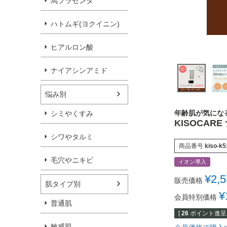
馬プラセンタ
ハトムギ(ヨクイニン)
ヒアルロン酸
ナイアシンアミド
悩み別
年齢肌が気にな
シミやくすみ
KISOCAR
シワやタルミ
商品番号
kiso-k5
毛穴やニキビ
イオン導入
¥
2,
販売価格
肌タイプ別
¥
会員特別価格
普通肌
[
26
ポイント進呈 
敏感肌