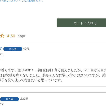
するにはログインが必要です。
カートに入れる
4.50
16
1
40代
購入者
/20
い香りです。塗りやすく、初日は調子良く使えましたが、２日目から目
日間はお化粧も痒くなりました。肌もそんなに弱い方ではないのですが、反
様子を見て使って行きたいと思っています。
非公開
購入者
/17