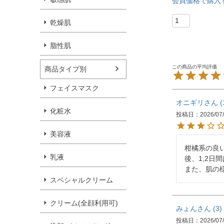
会員価格で購入
乾燥肌
脂性肌
商品タイプ別
フェイスマスク
オニギリ
化粧水
投稿日
2026/07
美容液
柑橘系の良
乳液
後、1,2
また、肌の
スペシャルクリーム
クリーム(全顔利用可)
みょん
3
投稿日
2026/07