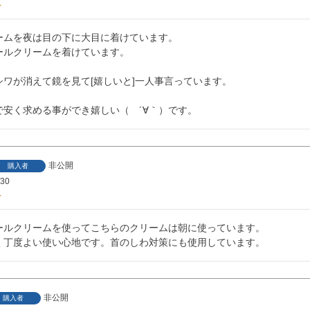
ームを夜は目の下に大目に着けています。

ールクリームを着けています。

ワが消えて鏡を見て[嬉しいと]一人事言っています。

で安く求める事ができ嬉しい（　´∀｀）です。
非公開
購入者
/30
ールクリームを使ってこちらのクリームは朝に使っています。

く丁度よい使い心地です。首のしわ対策にも使用しています。
非公開
購入者