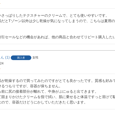
いさっぱりしたテクスチャーのクリームで、とても使いやすいです。

肌だとTゾーン以外は少し乾燥が気になってしまうので、こちらは夏用
割引セールなどの機会があれば、他の商品と合わせてリピート購入した
1
女性
購入者
/24
肌が乾燥するので買ってみたのですがとても良かったです。質感も好みで
けるつもりですが、容器が保ちません。

る前に尻の接着部分が離れて、中身がぶにゅると出てきます。

て固まりかけたクリームを指で拭い、肌に乗せると体温ですっと溶けて馴
なので、容器だけどうにかしていただきたく思います。