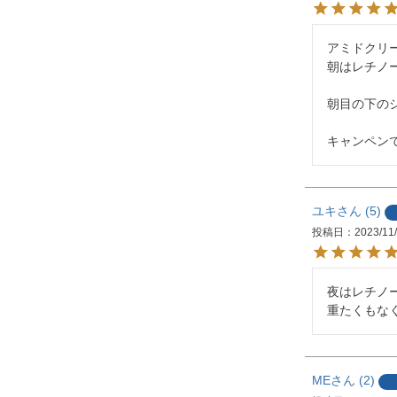
アミドクリ
朝はレチノ
朝目の下のシ
キャンペン
ユキ
5
投稿日
2023/11
夜はレチノ
重たくもな
ME
2