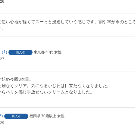
/26
に使い心地が軽くてスーっと浸透していく感じです。割引率が今のところ
す。
1
東京都
60代
女性
購入者
/27
始め今回3本目。

を難なくクリア。気になる小じわは目立たなくなりました。

からハリを感じ手放せないクリームとなりました。
7
福岡県
70歳以上
女性
購入者
/29