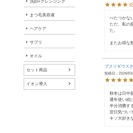
洗顔×クレンジング
まつ毛美容液
べたつかな
ただ、私の
ヘアケア
た。

サプリ
またお得な
オイル
ブスリギウス
セット商品
投稿日
2026/03
イオン導入
秋冬は日中
通年使い続
半分消費す
翌日気づい
キソ大好き