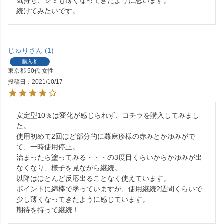
気持ち、シミも薄くなってきたように思います。

続けてみたいです。
じゅり
1
購入者
東京都
50代
女性
投稿日
2021/10/17
安定型10％は変化が感じられず、コチラを購入してみまし
た。

使用初めて2回ほど部分的に蕁麻疹様の赤みとかゆみがで
て、一時使用停止。

治まったら塗ってみる・・・の3度目くらいからかゆみが出
なくなり、様子を見ながら継続。

以降はほとんど反応出ることなく使えています。

ポイントに綿棒で塗っていますが、使用継続2週間くらいで
少し薄くなってきたように感じています。
