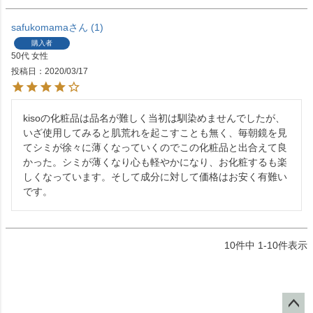
safukomama
1
購入者
50代
女性
投稿日
2020/03/17
kisoの化粧品は品名が難しく当初は馴染めませんでしたが、
いざ使用してみると肌荒れを起こすことも無く、毎朝鏡を見
てシミが徐々に薄くなっていくのでこの化粧品と出合えて良
かった。シミが薄くなり心も軽やかになり、お化粧するも楽
しくなっています。そして成分に対して価格はお安く有難い
です。
10
件中
1
-
10
件表示