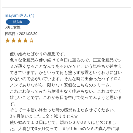
mayumi
4
購入者
60代
女性
投稿日
2021/08/30
使い始めたばかりの感想です。

色々な化粧品を使い続けて今日に至るので、正直化粧品でシ
ミが薄くなることなんてあるのか？と、いう気持ちが芽生え
てきています。かといって何も塗らず放置というわけにはい
かないのであがいています。そんな時に出会ったハイドロキ
ノンでありながら、限りなく安価なこちらのクリーム。

こわごわ使ってみたら刺激もなく痒みもない。これはすごく
嬉しいことです。これから日を空けて使ってみようと思いま
す。

そして一本使い終わった時の感想もまたさせてください。

3ヶ月使いました…全く減りませんw

使い始めて１０日ほどで、頬のシミが3ミリほど欠けまし
た。大喜びで3ヶ月使って、直径1.5cmのシミの真ん中に線