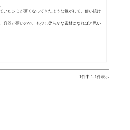


ていたシミが薄くなってきたような気がして、使い続け
、容器が硬いので、も少し柔らかな素材になればと思い
1
件中
1
-
1
件表示