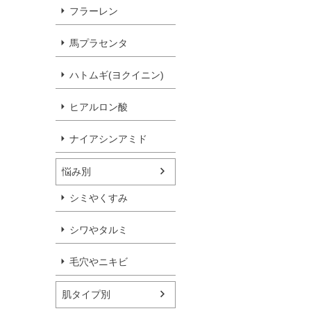
フラーレン
馬プラセンタ
ハトムギ(ヨクイニン)
ヒアルロン酸
ナイアシンアミド
悩み別
シミやくすみ
シワやタルミ
毛穴やニキビ
肌タイプ別