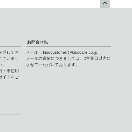
ペー
ジト
ップ
へ
お問合せ先
を期してお
メール
kisocustomer@kisocare.co.jp
ございまし
メールの返信につきましては、2営業日以内に
い。
させていただいております。
封・未使用
ガイド
をご