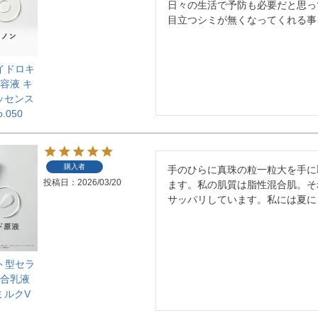
日々の生活で予防も必要だと思っ
目立つシミが無くなってくれる事
ハイドロキ
容液 キ
ッセンス
o.050
購入者
手のひらに真珠の粒一粒大を手に
投稿日
2026/03/20
ます。私の肌質は脂性混合肌。そ
サッパリしています。私には夏に
ヒト型セラ
配合乳液
ミルクV