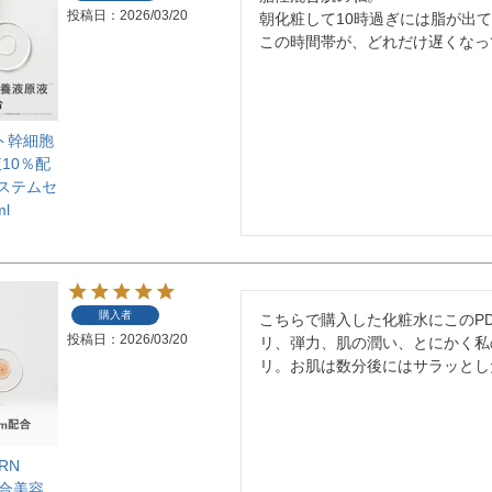
投稿日
2026/03/20
朝化粧して10時過ぎには脂が出
この時間帯が、どれだけ遅くなっ
ヒト幹細胞
10％配
 ステムセ
l
購入者
こちらで購入した化粧水にこのP
投稿日
2026/03/20
リ、弾力、肌の潤い、とにかく私
リ。お肌は数分後にはサラッとし
DRN
m配合美容