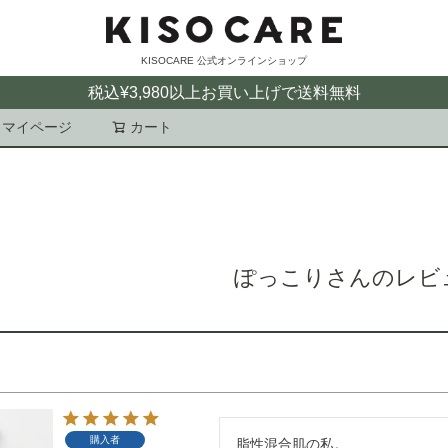
KISOCARE 公式オンラインショップ
税込¥3,980以上お買い上げで送料無料
マイページ
カート
検索
ぽっこりさんのレビ
購入者
脂性混合肌の私。
