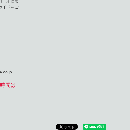
封・未使用
ガイド
をご
F
.co.jp
時間は
。