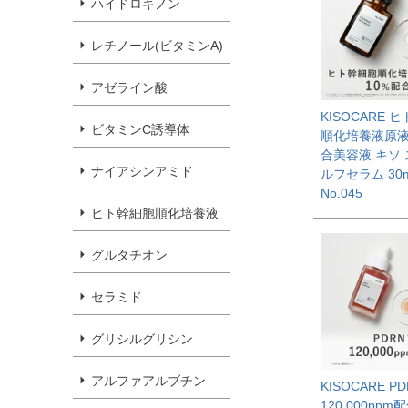
ハイドロキノン
レチノール(ビタミンA)
アゼライン酸
KISOCARE 
ビタミンC誘導体
順化培養液原液
合美容液 キソ
ナイアシンアミド
ルフセラム 30m
No.045
ヒト幹細胞順化培養液
グルタチオン
セラミド
グリシルグリシン
アルファアルブチン
KISOCARE P
120,000pp