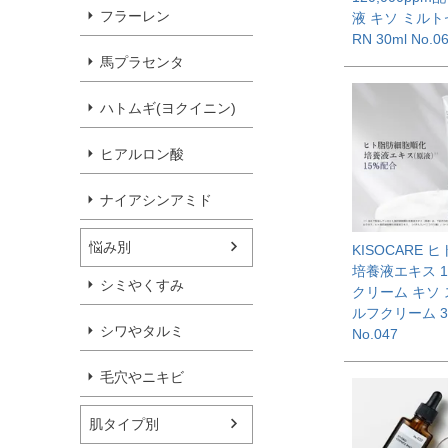
フラーレン
液 キソ ミル
RN 30ml No.0
馬プラセンタ
ハトムギ(ヨクイニン)
ヒアルロン酸
ナイアシンアミド
悩み別
KISOCARE 
培養液エキス 
シミやくすみ
クリーム キソ
ルフクリーム 3
シワやタルミ
No.047
毛穴やニキビ
肌タイプ別