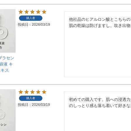
購入者
他社品のヒアルロン酸とこちらの
投稿日
2026/03/19
肌の乾燥は防げますし、吹き出物
馬プラセン
容液 キ
エキス
購入者
初めての購入です。肌への浸透力
投稿日
2026/03/19
のしっとり感も落ち着いて好きな