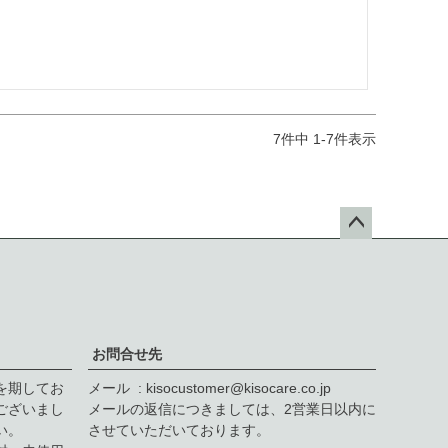
7
件中
1
-
7
件表示
ペー
ジト
ップ
へ
お問合せ先
を期してお
メール
kisocustomer@kisocare.co.jp
ございまし
メールの返信につきましては、2営業日以内に
い。
させていただいております。