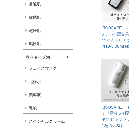
普通肌
敏感肌
KISOCARE 
乾燥肌
ノン 6％配合美
ソ ハイドロエ
脂性肌
PHQ-6 30ml N
商品タイプ別
フェイスマスク
化粧水
美容液
KISOCARE 
乳液
ミド原液 5％
キソ ヒトミド
スペシャルクリーム
40g No.021