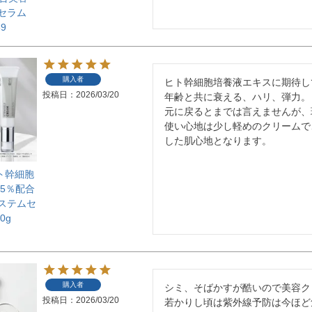
トセラム
69
購入者
ヒト幹細胞培養液エキスに期待し
投稿日
2026/03/20
年齢と共に衰える、ハリ、弾力。

元に戻るとまでは言えませんが、
使い心地は少し軽めのクリームで
した肌心地となります。
ヒト幹細胞
15％配合
 ステムセ
0g
購入者
シミ、そばかすが酷いので美容ク
投稿日
2026/03/20
若かりし頃は紫外線予防は今ほど