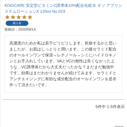
KISOCARE 安定型ビタミンC誘導体10%配合化粧水 キソ アプリシ
ステムローションX 120ml No.019
購入者
投稿日
2020/09/14
高濃度のためか私は若干ピリピリします。乾燥するかと思い
ましたが、お肌はしっとりと潤います。この後セラミド配合
のオールインワンで保湿→レチノール→シミにハイドロキノ
ンとお手入れしています。VAとVCの相性は良くなかったよ
うな…VC誘導体だから大丈夫だったかな？まだまだ勉強中
です。効果はまだわかりませんが続けてみます。セラミドと
アンチエイジングに有効な成分配合のオールインワンを是非
作って頂きたいです。
5
件中
1
-
5
件表示