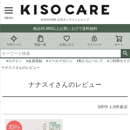
MENU
KISOCARE 公式オンラインショップ
税込¥3,980以上お買い上げで送料無料
TOPページ
商品一覧
お気に入り
マイページ
カート
ログイン
会員登録
メールマガジン
私たちについて
ご利用ガイド
ナナスイさんのレビュー
ナナスイさんのレビュー
5
件中
1
-
5
件表示