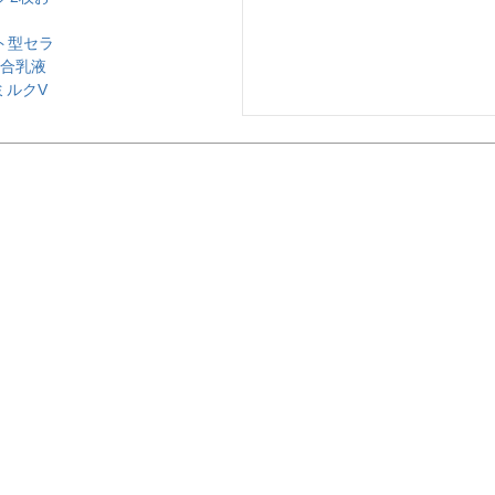
ヒト型セラ
配合乳液
ミルクV