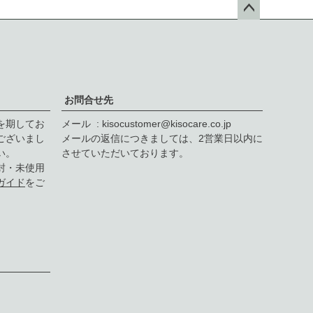
ペー
ジト
ップ
へ
お問合せ先
を期してお
メール
kisocustomer@kisocare.co.jp
ございまし
メールの返信につきましては、2営業日以内に
い。
させていただいております。
封・未使用
ガイド
をご