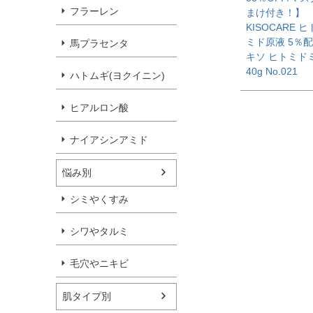
フラーレン
まけ付き！】
KISOCARE 
ミド原液 5％
馬プラセンタ
キソ ヒトミド
40g No.021
ハトムギ(ヨクイニン)
ヒアルロン酸
ナイアシンアミド
悩み別
シミやくすみ
シワやタルミ
毛穴やニキビ
肌タイプ別