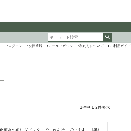
ログイン
会員登録
メールマガジン
私たちについて
ご利用ガイド
ー
2
件中
1
-
2
件表示
化粧水の前にダイレクトでこれを塗っています。肌奥に