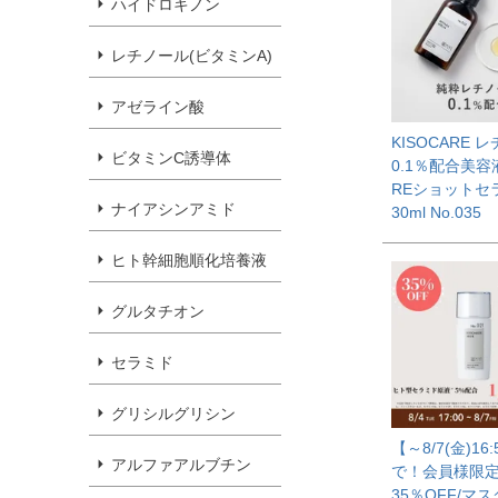
ハイドロキノン
レチノール(ビタミンA)
アゼライン酸
KISOCARE 
ビタミンC誘導体
0.1％配合美容
REショットセ
ナイアシンアミド
30ml No.035
ヒト幹細胞順化培養液
グルタチオン
セラミド
グリシルグリシン
【～8/7(金)16:
アルファアルブチン
で！会員様限
35％OFF/マ