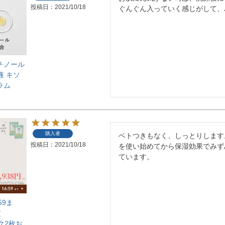
投稿日
2021/10/18
ぐんぐん入っていく感じがして、
レチノール
液 キソ
ラム
購入者
ベトつきもなく、しっとりします
投稿日
2021/10/18
を使い始めてから保湿効果でみず
ています。
59ま
定
スク2枚お