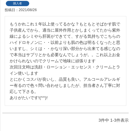
購入者
投稿日
2021/08/26
もうかれこれ１年以上使ってるかな？もともとそばかす肌で
子供産んでから、適当に屋外作用とかしまくってたから紫外
線によるシミやら肝斑ができてて、すがる気持ちでこちらの
ハイドロキノンに・・以前よりも肌の色は明るくなったと思
いますし、シミは・・かなり深い部分から出来てる感じなの
で本当はサプリとかも必要なんでしょうが。。これ以上お金
かけられないのでクリームで地味に頑張ります

次回注文時は洗顔・ローション・エッセンス・クリームとラ
イン使いします

とにかくコスパが良いし、品質も良い。アルコールアレルギ
ー有るので色々問い合わせしましたが、担当者さん丁寧に対
応して下さる。

ありがたいです!(^^)!
3
件中
1
-
3
件表示