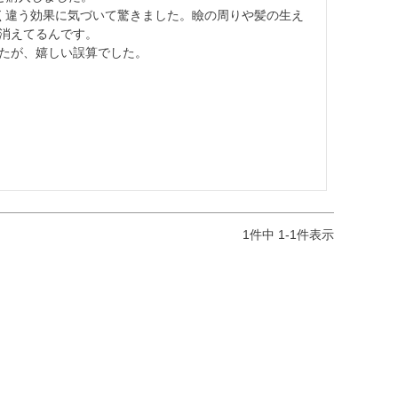
く違う効果に気づいて驚きました。瞼の周りや髪の生え
消えてるんです。

たが、嬉しい誤算でした。
1
件中
1
-
1
件表示