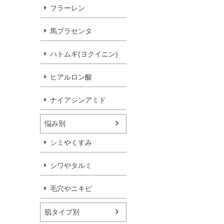
フラーレン
馬プラセンタ
ハトムギ(ヨクイニン)
ヒアルロン酸
ナイアシンアミド
悩み別
シミやくすみ
シワやタルミ
毛穴やニキビ
肌タイプ別