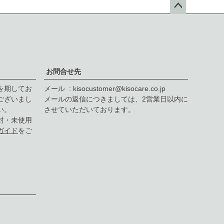
ペー
ジト
ップ
へ
お問合せ先
を期してお
メール
kisocustomer@kisocare.co.jp
ございまし
メールの返信につきましては、2営業日以内に
い。
させていただいております。
封・未使用
ガイド
をご