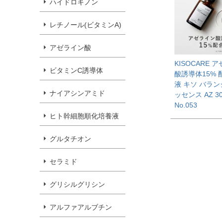
ハイドロキノン
レチノール(ビタミンA)
アゼライン酸
KISOCARE 
ビタミンC誘導体
酸誘導体15% 
液 キソ バラ
ナイアシンアミド
ッセンス AZ 30
No.053
ヒト幹細胞順化培養液
グルタチオン
セラミド
グリシルグリシン
アルファアルブチン