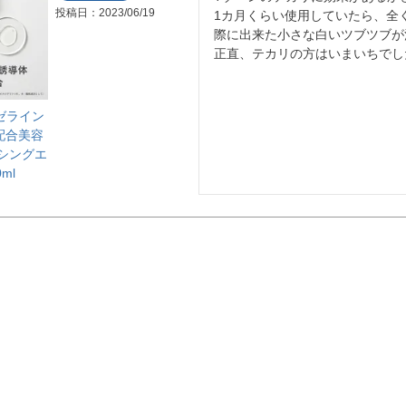
投稿日
2023/06/19
1カ月くらい使用していたら、全
際に出来た小さな白いツブツブが
正直、テカリの方はいまいちでし
アゼライン
配合美容
ンシングエ
ml