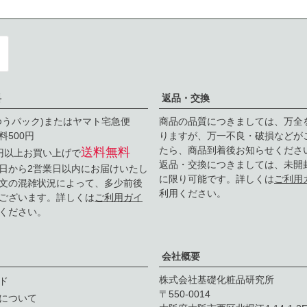
料
返品・交換
ゆうパック)またはヤマト宅急便
商品の品質につきましては、万全
料500円
りますが、万一不良・破損などが
たら、商品到着後お知らせくださ
送料無料
0円以上お買い上げで
返品・交換につきましては、未開
日から2営業日以内にお届けいたし
に限り可能です。詳しくは
ご利用
文の混雑状況によって、多少前後
利用ください。
ございます。詳しくは
ご利用ガイ
ください。
会社概要
株式会社基礎化粧品研究所
ド
550-0014
について