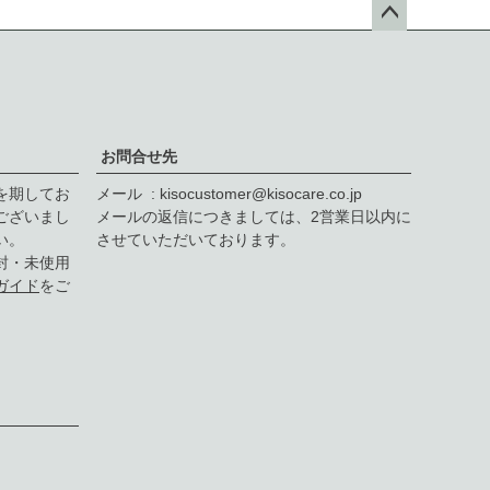
ペー
ジト
ップ
へ
お問合せ先
を期してお
メール
kisocustomer@kisocare.co.jp
ございまし
メールの返信につきましては、2営業日以内に
い。
させていただいております。
封・未使用
ガイド
をご