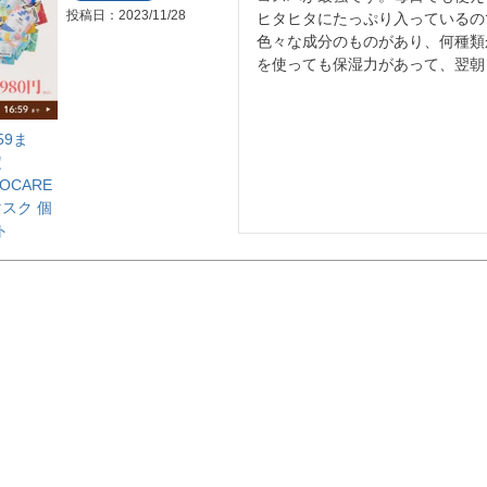
投稿日
2023/11/28
ヒタヒタにたっぷり入っているの
色々な成分のものがあり、何種類
を使っても保湿力があって、翌朝
59ま
定
OCARE
スク 個
ト