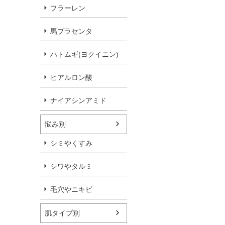
フラーレン
馬プラセンタ
ハトムギ(ヨクイニン)
ヒアルロン酸
ナイアシンアミド
悩み別
シミやくすみ
シワやタルミ
毛穴やニキビ
肌タイプ別