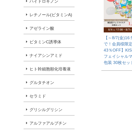
ハイドロキノン
レチノール(ビタミンA)
アゼライン酸
【～8/7(金)16:
ビタミンC誘導体
で！会員様限
43％OFF】KIS
ナイアシンアミド
フェイシャルマ
包装 30枚セッ
ヒト幹細胞順化培養液
グルタチオン
セラミド
グリシルグリシン
アルファアルブチン