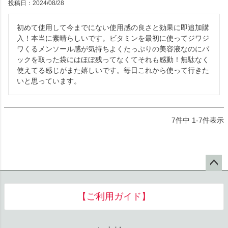
投稿日
2024/08/28
初めて使用して今までにない使用感の良さと効果に即追加購
入！本当に素晴らしいです。ビタミンを最初に使ってジワジ
ワくるメンソール感が気持ちよくたっぷりの美容液なのにパ
ックを取った袋にはほぼ残ってなくてそれも感動！無駄なく
使えてる感じがまた嬉しいです。毎日これから使って行きた
いと思っています。
7
件中
1
-
7
件表示
ペー
ジト
【ご利用ガイド】
ップ
へ