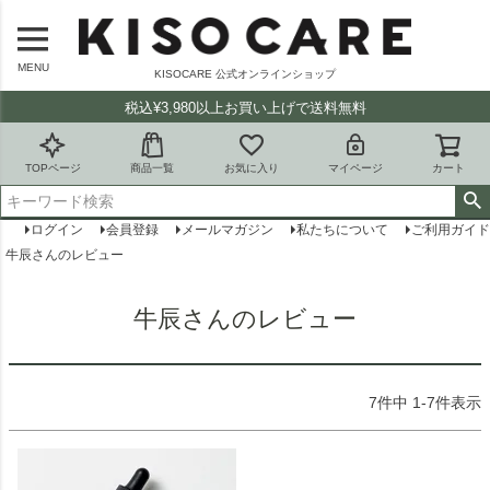
MENU
KISOCARE 公式オンラインショップ
税込¥3,980以上お買い上げで送料無料
TOPページ
商品一覧
お気に入り
マイページ
カート
ログイン
会員登録
メールマガジン
私たちについて
ご利用ガイド
牛辰さんのレビュー
牛辰さんのレビュー
7
件中
1
-
7
件表示