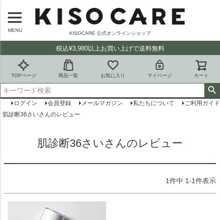
MENU
KISOCARE 公式オンラインショップ
税込¥3,980以上お買い上げで送料無料
TOPページ
商品一覧
お気に入り
マイページ
カート
ログイン
会員登録
メールマガジン
私たちについて
ご利用ガイド
肌診断36さいさんのレビュー
肌診断36さいさんのレビュー
1
件中
1
-
1
件表示