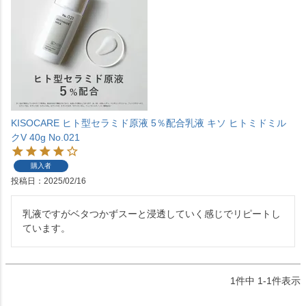
KISOCARE ヒト型セラミド原液 5％配合乳液 キソ ヒトミドミル
クV 40g No.021
購入者
投稿日
2025/02/16
乳液ですがベタつかずスーと浸透していく感じでリピートし
ています。
1
件中
1
-
1
件表示