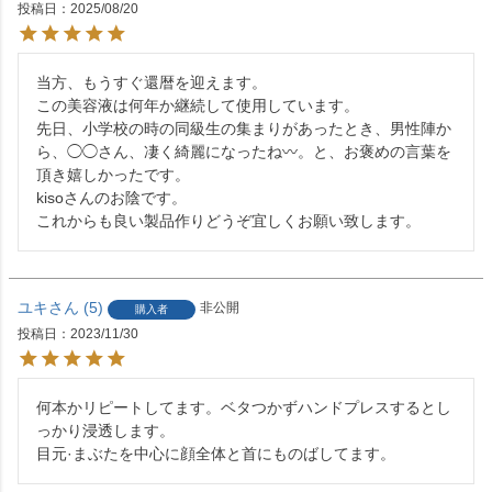
投稿日
2025/08/20
当方、もうすぐ還暦を迎えます。

この美容液は何年か継続して使用しています。

先日、小学校の時の同級生の集まりがあったとき、男性陣か
ら、◯◯さん、凄く綺麗になったね〰︎。と、お褒めの言葉を
頂き嬉しかったです。

kisoさんのお陰です。

これからも良い製品作りどうぞ宜しくお願い致します。
ユキ
5
非公開
購入者
投稿日
2023/11/30
何本かリピートしてます。ベタつかずハンドプレスするとし
っかり浸透します。

目元·まぶたを中心に顔全体と首にものばしてます。