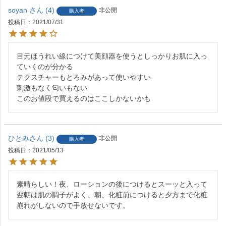
soyan
4
非公開
購入者
投稿日
2021/07/31
目元ほうれい線につけて美顔器を使うとしっかりお肌に入っ
ていくのが分かる

テクスチャーもとろみがあって使いやすい

刺激もなく匂いもない

このお値段で買えるのはここしかないかも
ひとみ
3
非公開
購入者
投稿日
2021/05/13
素晴らしい！夜、ローションの後につけるとスーッと入って
翌朝は肌の調子がよく、朝、化粧前につけると夕方まで化粧
崩れがしないので手放せないです。