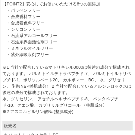
【POINT2】安心してお使いいただける8つの無添加
・パラベンフリー
・合成香料フリー
・合成着色料フリー
・シリコンフリー
・石油系アルコールフリー
・石油系界面活性剤フリー
・ミネラルオイルフリー
・紫外線吸収剤フリー
※1 当社で配合しているマトリキシル3000は後述の成分で構成され
ております。 パルミトイルテトラペプチド-7、 パルミトイルトリペ
プチド-1、ポリソルベート20、 カルボマー、BG、 水、グリセリ
ン、 乳酸Na <整肌成分〉 2 当社で配合しているアルジレロックスは
後述の成分で構成されております。
水、グリセリン、 アセチルヘキサペプチド-8、 ペンタペプチ
ド-18、クエン酸、カプリリルグリコール 〈整肌成分〉
※2 アスコルビルリン酸Na(整肌成分)
販売名
キソ マトリックスセラム PE