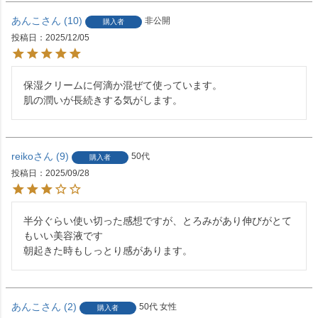
あんこ
10
非公開
購入者
投稿日
2025/12/05
保湿クリームに何滴か混ぜて使っています。

肌の潤いが長続きする気がします。
reiko
9
50代
購入者
投稿日
2025/09/28
半分ぐらい使い切った感想ですが、とろみがあり伸びがとて
もいい美容液です

朝起きた時もしっとり感があります。
あんこ
2
50代
女性
購入者