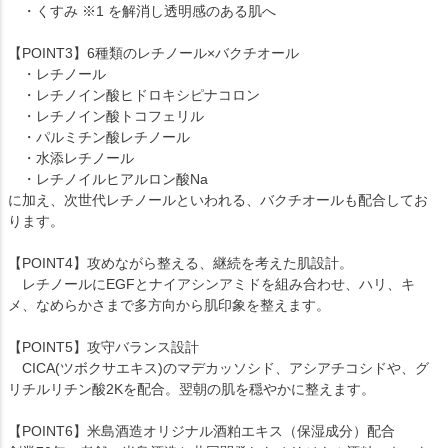
・くすみ ※1 を解消し透明感のある肌へ
【POINT3】6種類のレチノール×バクチオール
・レチノール
・レチノイン酸ヒドロキシピナコロン
・レチノイン酸トコフェリル
・パルミチン酸レチノール
・水添レチノール
・レチノイルヒアルロン酸Na
に加え、次世代レチノールといわれる、バクチオールも配合してお
ります。
【POINT4】攻めながら整える、継続を考えた肌設計。
レチノールにEGFとナイアシンアミドを組み合わせ、ハリ、キ
メ、なめらかさまで多方向から肌印象を整えます。
【POINT5】攻守バランス設計
CICA(ツボクサエキス)のマデカッソシド、アシアチコシドや、グ
リチルリチン酸2Kを配合。翌朝の肌を穏やかに整えます。
【POINT6】米島酒造オリジナル酒粕エキス（保湿成分）配合