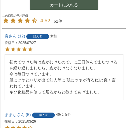
カートに入れる
4.52
62
奏
12
女性
購入者
投稿日
2025/07/27
初めてつけた時は皮がむけたので、に三日休んでまたつける
を繰り返しましたら、皮がむけなくなりました。

今は毎日つけています。

肌にツヤとハリが出て知人等に[肌にツヤが有るね]と良く言
われています。

キソ化粧品を使って居るからと教えてあげました。
ままち
5
40代
女性
購入者
投稿日
2025/03/26