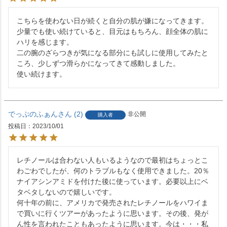
こちらを使わない日が続くと自分の肌が嫌になってきます。

少量でも使い続けていると、目元はもちろん、顔全体の肌に
ハリを感じます。

二の腕のざらつきが気になる部分にも試しに使用してみたと
ころ、少しずつ滑らかになってきて感動しました。

使い続けます。
でっぷのふぁん
2
非公開
購入者
投稿日
2023/10/01
レチノールは合わない人もいるようなので最初はちょっとこ
わごわでしたが、何のトラブルもなく使用できました。20％
ナイアシンアミドを付けた後に使っています。必要以上にベ
タベタしないので嬉しいです。

何十年の前に、アメリカで発売されたレチノールをハワイま
で買いに行くツアーがあったように思います。その後、発が
ん性を言われたこともあったように思います。今は・・・私