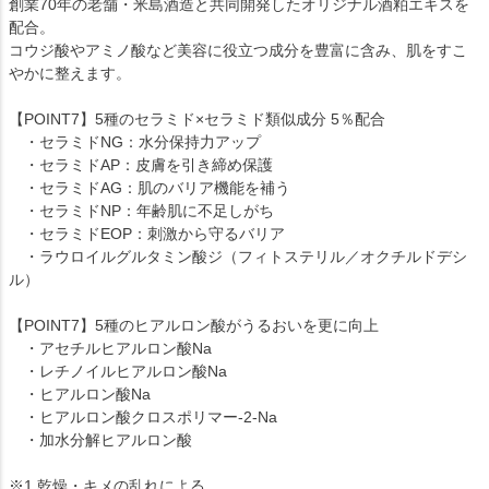
創業70年の老舗・米島酒造と共同開発したオリジナル酒粕エキスを
配合。
コウジ酸やアミノ酸など美容に役立つ成分を豊富に含み、肌をすこ
やかに整えます。
【POINT7】5種のセラミド×セラミド類似成分 5％配合
・セラミドNG：水分保持力アップ
・セラミドAP：皮膚を引き締め保護
・セラミドAG：肌のバリア機能を補う
・セラミドNP：年齢肌に不足しがち
・セラミドEOP：刺激から守るバリア
・ラウロイルグルタミン酸ジ（フィトステリル／オクチルドデシ
ル）
【POINT7】5種のヒアルロン酸がうるおいを更に向上
・アセチルヒアルロン酸Na
・レチノイルヒアルロン酸Na
・ヒアルロン酸Na
・ヒアルロン酸クロスポリマー-2-Na
・加水分解ヒアルロン酸
※1 乾燥・キメの乱れによる