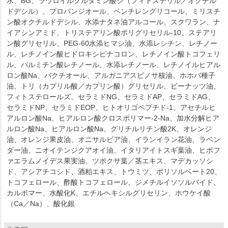
水、BG、ラウロイルグルタミン酸ジ（フィトステリル／オクチル
ドデシル）、プロパンジオール、ペンチレングリコール、ミリスチ
ン酸オクチルドデシル、水添ナタネ油アルコール、スクワラン、ナ
イアシンアミド、トリステアリン酸ポリグリセリル-10、ステアリ
ン酸グリセリル、PEG-60水添ヒマシ油、水添レシチン、レチノー
ル、レチノイン酸ヒドロキシピナコロン、レチノイン酸トコフェリ
ル、パルミチン酸レチノール、水添レチノール、レチノイルヒアル
ロン酸Na、バクチオール、アルガニアスピノサ核油、ホホバ種子
油、トリ（カプリル酸／カプリン酸）グリセリル、ピーナッツ油、
フィトステロールズ、セラミドNG、セラミドAP、セラミドAG、
セラミドNP、セラミドEOP、ヒトオリゴペプチド-1、アセチルヒ
アルロン酸Na、ヒアルロン酸クロスポリマー-2-Na、加水分解ヒア
ルロン酸Na、ヒアルロン酸Na、グリチルリチン酸2K、オレンジ
油、オレンジ果皮油、オニサルビア油、イランイラン花油、ラベン
ダー油、ニオイテンジクアオイ油、イタリアイトスギ葉油、ヒポフ
ァエラムノイデス果実油、ツボクサ葉／茎エキス、マデカッソシ
ド、アシアチコシド、酒粕エキス、トウミツ、ポリソルベート20、
トコフェロール、酢酸トコフェロール、ジメチルイソソルバイド、
カルボマー、水酸化K、エチルヘキシルグリセリン、ホウケイ酸
（Ca／Na）、酸化銀