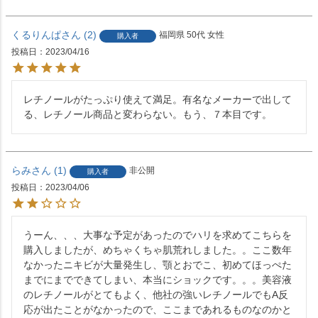
くるりんぱ
2
福岡県
50代
女性
購入者
投稿日
2023/04/16
レチノールがたっぷり使えて満足。有名なメーカーで出して
る、レチノール商品と変わらない。もう、７本目です。
らみ
1
非公開
購入者
投稿日
2023/04/06
うーん、、、大事な予定があったのでハリを求めてこちらを
購入しましたが、めちゃくちゃ肌荒れしました。。ここ数年
なかったニキビが大量発生し、顎とおでこ、初めてほっぺた
までにまでできてしまい、本当にショックです。。。美容液
のレチノールがとてもよく、他社の強いレチノールでもA反
応が出たことがなかったので、ここまであれるものなのかと