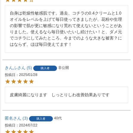
自身は乾燥性敏感肌です。過去、コチラの0.4クリームと1.0
オイルをレベルを上げて毎日使ってきましたが、花粉や生理
の影響で肌が更に敏感になり荒れて使えないということがあ
りました。使えるなら毎日使いたいし続けたい！と、ダメ元
でコチラにしてみたところ、今までのような大きな被害？に
はならず、ほぼ毎日使えてます！
きんふ
5
非公開
購入者
投稿日
2025/01/28
皮膚綺麗になります　しっとりしわ改善効果ありです
匿名
3
40代
購入者
投稿日
2024/07/22