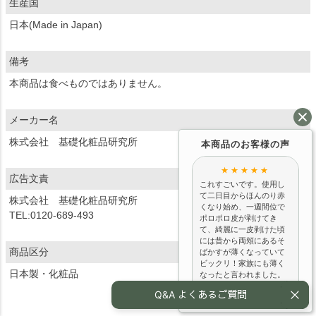
生産国
日本(Made in Japan)
備考
本商品は食べものではありません。
メーカー名
株式会社 基礎化粧品研究所
本商品のお客様の声
★★★★★
広告文責
これすごいです。使用し
て二日目からほんのり赤
株式会社 基礎化粧品研究所
くなり始め、一週間位で
TEL:0120-689-493
ポロポロ皮が剥けてき
て、綺麗に一皮剥けた頃
には昔から両頬にあるそ
商品区分
ばかすが薄くなっていて
ビックリ！家族にも薄く
日本製・化粧品
なったと言われました。
こめかみにあるシミはそ
Q&A よくあるご質問
んなに変わってないか
な。一皮剥けたので少し