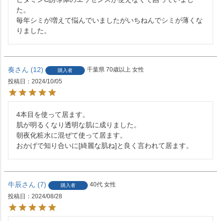
た。

毎年シミが増えて悩んでいましたがいちねんでシミが薄くな
りました。
奏
12
千葉県
70歳以上
女性
購入者
投稿日
2024/10/05
4本目を使って居ます。

肌が明るくなり透明な肌に成りました。

朝夜化粧水に混ぜて使って居ます。

おかげで知り合いに[綺麗な肌ね]と良く言われて居ます。
牛辰
7
40代
女性
購入者
投稿日
2024/08/28