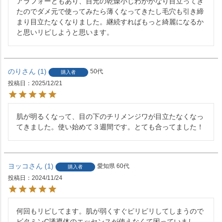
アラフォーともあり、目元の乾燥小じわがかなり目立ってき
たのでダメ元で使ってみたら薄くなってきたし毛穴も引き締
まり目立たなくなりました。継続すればもっと綺麗になるか
と思いリピしようと思います。
のり
1
50代
購入者
投稿日
2025/12/21
肌が明るくなって、目の下のチリメンジワが目立たなくなっ
てきました。使い始めて３週間です。とても合ってました！
ヨッコ
1
愛知県
60代
購入者
投稿日
2024/11/24
何回もリピしてます。肌が弱くすぐピリピリしてしまうので
ビタミンC誘導体のエッセンスが使えなくて困っていまし