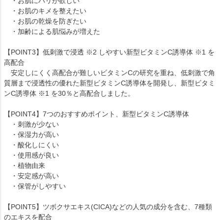
・お肌にハリが欲しい
・お肌のキメを整えたい
・お肌の乾燥を防ぎたい
・加齢による肌悩みが増えた
【POINT3】低刺激で浸透 ※2 しやすい新型ビタミンC誘導体 ※1 を
高配合
安定しにくく高配合が難しいビタミンCの研究を重ね、低刺激で角
質層まで浸透性の優れた新型ビタミンC誘導体を開発し、新型ビタミ
ンC誘導体 ※1 を30％と高配合しました。
【POINT4】7つのおすすめポイント、新型ビタミンC誘導体
・刺激が少ない
・保湿力が高い
・酸化しにくい
・使用感が良い
・植物由来
・安定感が高い
・保管がしやすい
【POINT5】ツボクサエキス(CICA)などの人気の成分を含む、7種類
のエキスを配合