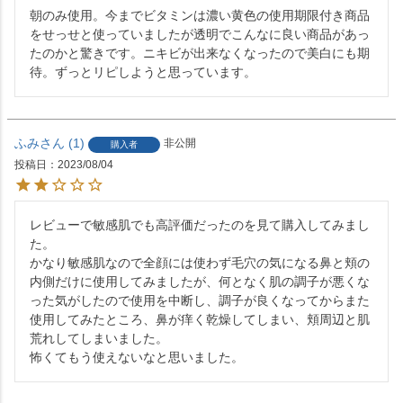
朝のみ使用。今までビタミンは濃い黄色の使用期限付き商品
をせっせと使っていましたが透明でこんなに良い商品があっ
たのかと驚きです。ニキビが出来なくなったので美白にも期
待。ずっとリピしようと思っています。
ふみ
1
非公開
購入者
投稿日
2023/08/04
レビューで敏感肌でも高評価だったのを見て購入してみまし
た。

かなり敏感肌なので全顔には使わず毛穴の気になる鼻と頬の
内側だけに使用してみましたが、何となく肌の調子が悪くな
った気がしたので使用を中断し、調子が良くなってからまた
使用してみたところ、鼻が痒く乾燥してしまい、頬周辺と肌
荒れしてしまいました。

怖くてもう使えないなと思いました。