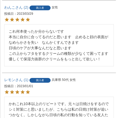
わんこ
2
女性
購入者
投稿日
2023/03/29
これ何本使ったか分からないです

本当に自分に合ってるのだと思います　止めると顔の表面が
なめらかさを失い　なんかくすんできます

日頃のケアが大事なんだなと思います

この上からフタをするクリームの種類が少なくて困ってます

優しくて保湿力抜群のクリームをもっと出して欲しい！
レモン
1
兵庫県
50代
女性
購入者
投稿日
2023/01/01
かれこれ10本以上のリピートです。元々は日焼けをするので
シミ対策にと思いましたが、こちらは私の日焼け対策が追い
つかなく。しかしながら日頃の私の行動を知っている友人た