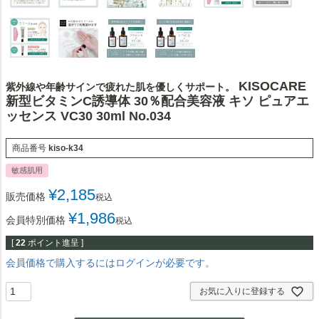
KISOCARE
紫外線や年齢サインで疲れた肌を優しくサポート。
新型ビタミンC誘導体 30％配合美容液 キソ ピュアエ
ッセンス VC30 30ml No.034
商品番号
kiso-k34
敏感肌用
¥
2,185
販売価格
税込
¥
1,986
会員特別価格
税込
[
22
ポイント進呈 ]
会員価格で購入するにはログインが必要です。
お気に入りに登録する