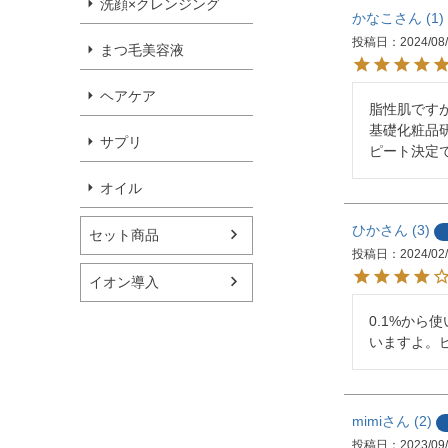
洗顔×クレンジング
かなこ
1
投稿日
2024/08
まつ毛美容液
ヘアケア
脂性肌です
基礎化粧品
サプリ
ピート決定
オイル
ひか
3
セット商品
投稿日
2024/02
イオン導入
0.1%か
いますよ。
mimi
2
投稿日
2023/09