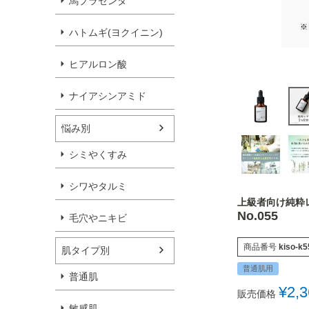
馬プラセンタ
ハトムギ(ヨクイニン)
ヒアルロン酸
ナイアシンアミド
悩み別
シミやくすみ
シワやタルミ
上級者向け純粋
No.055
毛穴やニキビ
商品番号
kiso-k5
肌タイプ別
普通肌用
普通肌
¥
2,
販売価格
敏感肌