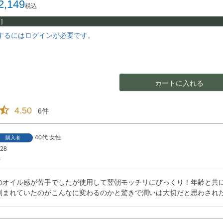
2,149
税込
]
するにはログインが必要です。
カートに入れる
4.50
6
40代
女性
購入者
/28
のオイル感が苦手でしたが使用して翌朝モッチリにびっくり！年齢と共
刻まれていたのがこんなに変わるのかと驚きで潤いは大切だと思わされた