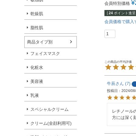
¥
会員特別価格
[
24
ポイント進呈 
乾燥肌
会員価格で購入
脂性肌
商品タイプ別
フェイスマスク
化粧水
美容液
牛辰
7
投稿日
2024/08
乳液
スペシャルクリーム
レチノール
方には深く
クリーム(全顔利用可)