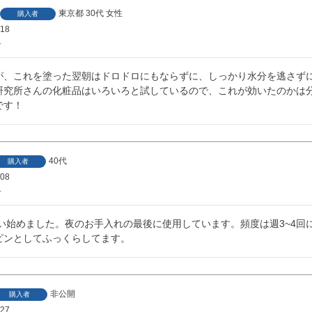
東京都
30代
女性
購入者
/18
が、これを塗った翌朝はドロドロにもならずに、しっかり水分を逃さずに
研究所さんの化粧品はいろいろと試しているので、これが効いたのかは
です！
40代
購入者
/08
ら使い始めました。夜のお手入れの最後に使用しています。頻度は週3~4
ピンとしてふっくらしてます。
非公開
購入者
/27