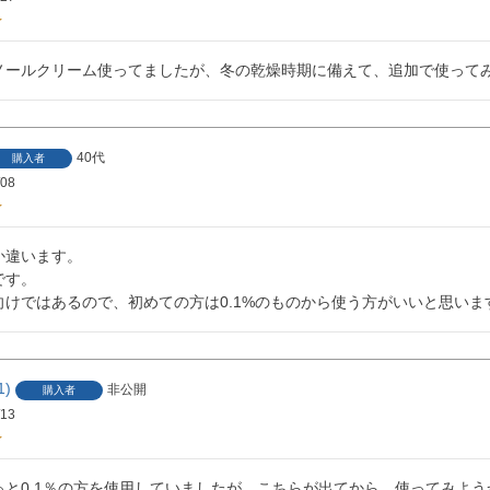
ノールクリーム使ってましたが、冬の乾燥時期に備えて、追加で使って
40代
購入者
/08
違います。

す。

向けではあるので、初めての方は0.1%のものから使う方がいいと思いま
1
非公開
購入者
/13
っと0.1％の方を使用していましたが、こちらが出てから、使ってみよう