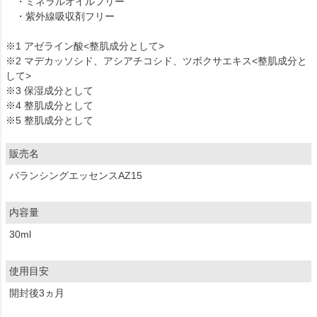
・ミネラルオイルフリー
・紫外線吸収剤フリー
※1 アゼライン酸<整肌成分として>
※2 マデカッソシド、アシアチコシド、ツボクサエキス<整肌成分と
して>
※3 保湿成分として
※4 整肌成分として
※5 整肌成分として
販売名
バランシングエッセンスAZ15
内容量
30ml
使用目安
開封後3ヵ月