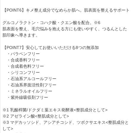
【POINT6】キメ整え成分でなめらか肌へ。肌表面を整えるサポート
グルコノラクトン・コハク酸・クエン酸を配合。※6
肌表面を整え、毛穴悩みを抱える方にも使いやすく、つるんとした
肌印象へ導きます。
【POINT7】安心してお使いいただける8つの無添加
・パラベンフリー
・合成香料フリー
・合成着色料フリー
・シリコンフリー
・石油系アルコールフリー
・石油系界面活性剤フリー
・ミネラルオイルフリー
・紫外線吸収剤フリー
※1 乳酸桿菌/ドクダミ葉エキス発酵液<整肌成分として>
※2 アゼライン酸<整肌成分として>
※3 マデカッソシド、アシアチコシド、ツボクサエキス<整肌成分と
して>