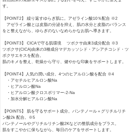
す。
【POINT2】 繰り返すゆらぎ肌に。アゼライン酸10％配合 ※2
アゼライン酸とは皮脂の分泌を抑え、肌の水分と皮脂のバランス
をと整えながら、ゆらぎのないなめらかなお肌へ導きます。
【POINT3】 CICAで守る肌環境 ツボクサ由来3成分配合 ※3
ツボクサ(CICA)由来の3種成分マデカッソシド・アシアチコシド・ツ
ボクサエキスを配合。
肌のキメを整え、乾燥から守り、健やかな印象をサポートします。
【POINT4】人気の潤い成分。4つのヒアルロン酸を配合 ※4
・アセチルヒアルロン酸Na
・ヒアルロン酸Na
・ヒアルロン酸クロスポリマー-2-Na
・加水分解ヒアルロン酸Na
【POINT5】 肌を守るサポート成分。パンテノール＋グリチルリチ
ン酸2k 配合。※5
パンテノールやグリチルリチン酸2Kなどの整肌成分をプラス。
肌をすこやかに保ちながら、毎日のケアをサポートします。