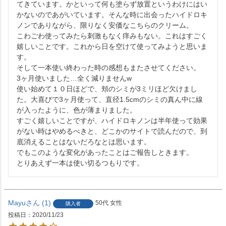
てきています。かといって何も塗らず放置というわけにはい
かないのであがいています。そんな時に出会ったハイドロキ
ノンでありながら、限りなく安価なこちらのクリーム。

こわごわ使ってみたら刺激もなく痒みもない。これはすごく
嬉しいことです。これから日を空けて使ってみようと思いま
す。

そして一本使い終わった時の感想もまたさせてください。

3ヶ月使いました…全く減りませんw

使い始めて１０日ほどで、頬のシミが3ミリほど欠けまし
た。大喜びで3ヶ月使って、直径1.5cmのシミの真ん中に線
が入ったように、色が薄まりました。

すごく嬉しいことですが、ハイドロキノンは半年使って効果
がない時はやめるべきと、どこかのサイトで読んだので、到
底消えることはないだろなとは思います。

でもこのような変化があったことはご報告しときます。

Mayu
1
50代
女性
購入者
投稿日
2020/11/23