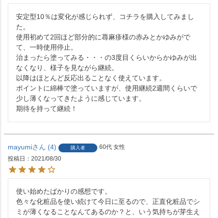
安定型10％は変化が感じられず、コチラを購入してみまし
た。

使用初めて2回ほど部分的に蕁麻疹様の赤みとかゆみがで
て、一時使用停止。

治まったら塗ってみる・・・の3度目くらいからかゆみが出
なくなり、様子を見ながら継続。

以降はほとんど反応出ることなく使えています。

ポイントに綿棒で塗っていますが、使用継続2週間くらいで
少し薄くなってきたように感じています。

mayumi
4
60代
女性
購入者
投稿日
2021/08/30
使い始めたばかりの感想です。

色々な化粧品を使い続けて今日に至るので、正直化粧品でシ
ミが薄くなることなんてあるのか？と、いう気持ちが芽生え