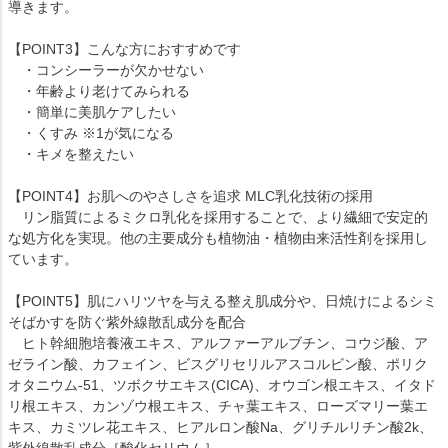
導きます。
【POINT3】こんな方におすすめです
・コンシーラーが欠かせない
・年齢より老けてみられる
・簡単に美肌ケアしたい
・くすみ ※1が気になる
・キメを整えたい
【POINT4】お肌へのやさしさを追求 MLC乳化技術の採用
リン脂質によるミクロ乳化を採用することで、より繊細で安定的
な処方化を実現。他の主要成分も植物油・植物由来活性剤を採用し
ています。
【POINT5】肌にハリツヤを与える整え肌成分や、日焼けによるシミ
そばかすを防ぐ紫外線散乱成分を配合
ヒト幹細胞培養液エキス、アルファーアルブチン、コウジ酸、ア
ゼライン酸、カフェイン、ビスグリセリルアスコルビン酸、ポリク
オタニウム-51、ツボクサエキス(CICA)、オウゴン根エキス、イタド
リ根エキス、カンゾウ根エキス、チャ葉エキス、ローズマリー葉エ
キス、カミツレ花エキス、ヒアルロン酸Na、グリチルリチン酸2k、
紫外線散乱成分［酸化セリウム］