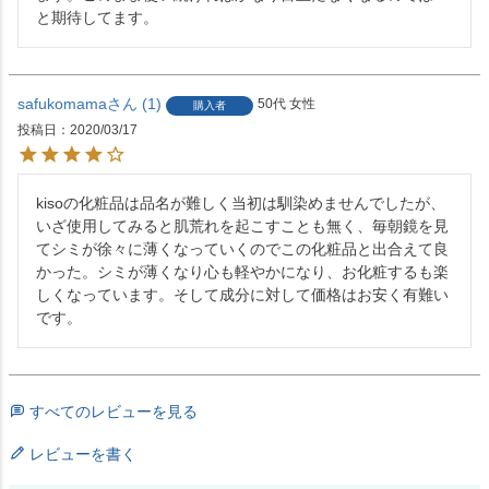
と期待してます。
safukomama
1
50代
女性
購入者
投稿日
2020/03/17
kisoの化粧品は品名が難しく当初は馴染めませんでしたが、
いざ使用してみると肌荒れを起こすことも無く、毎朝鏡を見
てシミが徐々に薄くなっていくのでこの化粧品と出合えて良
かった。シミが薄くなり心も軽やかになり、お化粧するも楽
しくなっています。そして成分に対して価格はお安く有難い
です。
すべてのレビューを見る
レビューを書く