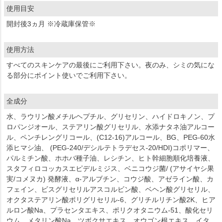
使用目安
開封後3ヵ月 ※冷蔵庫保管※
使用方法
すべてのスキンケアの最後にご利用下さい。夜のみ、シミの気にな
る部分にポイント使いでご利用下さい。
全成分
水、ラウリン酸メチルヘプチル、グリセリン、ハイドロキノン、プ
ロパンジオール、ステアリン酸グリセリル、水添ナタネ油アルコー
ル、ペンチレングリコール、(C12-16)アルコール、BG、PEG-60水
添ヒマシ油、 (PEG-240/デシルテトラデセス-20/HDI)コポリマー、
パルミチン酸、ホホバ種子油、レシチン、ヒト幹細胞順化培養液、
スタフィロコッカスエピデルミジス、ベニコウジ菌/ (アサイヤシ果
実/コメヌカ) 発酵液、α-アルブチン、コウジ酸、アゼライン酸、カ
フェイン、ビスグリセリルアスコルビン酸、ベヘン酸グリセリル、
オクタステアリン酸ポリグリセリル-6、グリチルリチン酸2K、ヒア
ルロン酸Na、プラセンタエキス、ポリクオタニウム-51、酸化セリ
ウム、メタリン酸Na、ツボクサエキス、オウゴン根エキス、イタ