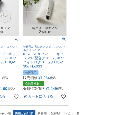
スメ！スペシャ
普通肌の方にオススメ！スペシャ
ルナイトケア
ハイドロキノ
KISOCARE ハイドロキノ
リーム キソ
ン 2％ 配合クリーム キソ
 PHQ-5
ハイドロクリームPHQ-2
30g No.033
普通肌用
91
販売価格
¥
1,264
税込
税込
会員価格あり
1,901
会員特別価格
¥
1,149
税込
税込
れる
カートに入れる
が安い順
価格が高い順
新着順
登録順
レビュー順