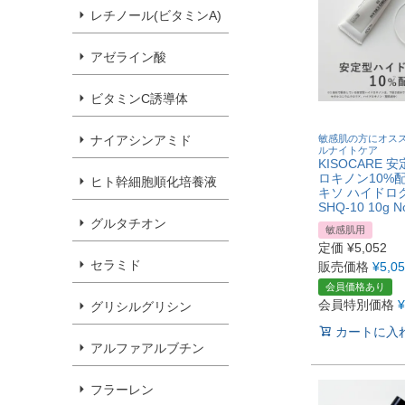
レチノール(ビタミンA)
アゼライン酸
ビタミンC誘導体
敏感肌の方にオス
ナイアシンアミド
ルナイトケア
KISOCARE 
ロキノン10%
ヒト幹細胞順化培養液
キソ ハイドロ
SHQ-10 10g N
グルタチオン
敏感肌用
定価
¥
5,052
セラミド
販売価格
¥
5,0
会員価格あり
会員特別価格
¥
グリシルグリシン
カートに入
アルファアルブチン
フラーレン