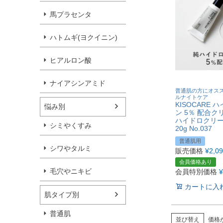
馬プラセンタ
ハトムギ(ヨクイニン)
ヒアルロン酸
ナイアシンアミド
普通肌の方にオス
ルナイトケア
KISOCARE 
悩み別
ン 5％ 配合ク
ハイドロクリーム
シミやくすみ
20g No.037
普通肌用
シワやタルミ
販売価格
¥
2,0
会員価格あり
毛穴やニキビ
会員特別価格
¥
カートに入
肌タイプ別
普通肌
並び替え
価格