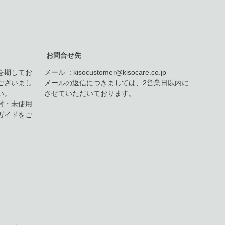
ペー
ジト
ップ
へ
お問合せ先
を期してお
メール
kisocustomer@kisocare.co.jp
ございまし
メールの返信につきましては、2営業日以内に
い。
させていただいております。
封・未使用
ガイド
をご
F