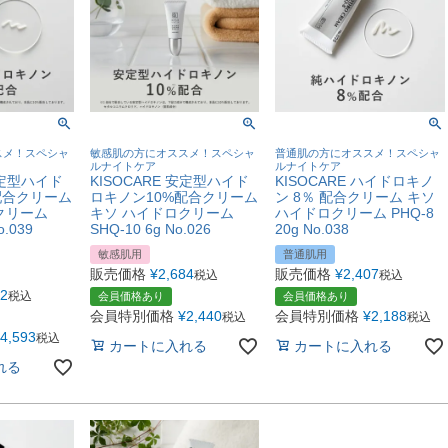
スメ！スペシャ
敏感肌の方にオススメ！スペシャ
普通肌の方にオススメ！スペシャ
ルナイトケア
ルナイトケア
安定型ハイド
KISOCARE 安定型ハイド
KISOCARE ハイドロキノ
配合クリーム
ロキノン10%配合クリーム
ン 8％ 配合クリーム キソ
クリーム
キソ ハイドロクリーム
ハイドロクリーム PHQ-8
o.039
SHQ-10 6g No.026
20g No.038
敏感肌用
普通肌用
販売価格
¥
2,684
販売価格
¥
2,407
税込
税込
52
税込
会員価格あり
会員価格あり
会員特別価格
¥
2,440
会員特別価格
¥
2,188
税込
税込
4,593
税込
カートに入れる
カートに入れる
れる