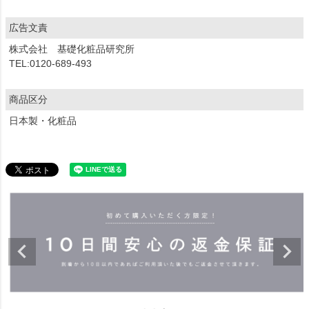
広告文責
株式会社 基礎化粧品研究所
TEL:0120-689-493
商品区分
日本製・化粧品