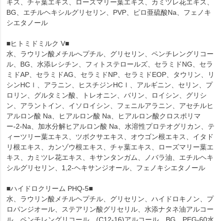
キス、チャ葉エキス、ローズマリー葉エキス、カミツレ花エキス、
BG、エチルヘキシルグリセリン、PVP、ピロ亜硫酸Na、フェノキ
シエタノール
■ヒトミドミルク V■
水、ラウリン酸メチルへプチル、グリセリン、ペンチレングリコー
ル、BG、水添レシチン、フィトステロールズ、セラミドNG、セラ
ミドAP、セラミドAG、セラミドNP、セラミドEOP、タウリン、リ
シンHCｌ、アラニン、ヒスチジンHCｌ、アルギニン、セリン、プ
ロリン、グルタミン酸、トレオニン、バリン、ロイシン、グリシ
ン、アラントイン、イソロイシン、フェニルアラニン、アセチルヒ
アルロン酸 Na、ヒアルロン酸 Na、ヒアルロン酸クロスポリマ
ー-2-Na、加水分解ヒアルロン酸 Na、水溶性プロテオグリカン、テ
ィーツリー葉エキス、ツボクサエキス、オウゴン根エキス、イタド
リ根エキス、カンゾウ根エキス、チャ葉エキス、ローズマリー葉エ
キス、カミツレ花エキス、キサンタンガム、ノバラ油、エチルヘキ
シルグリセリン、1,2-ヘキサンジオール、フェノキシエタノール
■ハイドロクリーム PHQ-5■
水、ラウリン酸メチルヘプチル、グリセリン、ハイドロキノン、プ
ロパンジオール、ステアリン酸グリセリル、水添ナタネ油アルコー
ル、ペンチレングリコール、(C12-16)アルコール、BG、PEG-60水