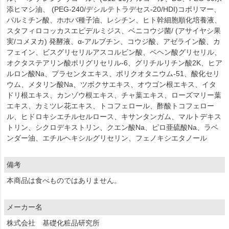
添ヒマシ油、 (PEG-240/デシルテトラデセス-20/HDI)コポリマー、
パルミチン酸、ホホバ種子油、レシチン、ヒト幹細胞順化培養液、
スタフィロコッカスエピデルミジス、ベニコウジ菌/ (アサイヤシ果
実/コメヌカ) 発酵液、α-アルブチン、コウジ酸、アゼライン酸、カ
フェイン、ビスグリセリルアスコルビン酸、ベヘン酸グリセリル、
オクタステアリン酸ポリグリセリル-6、グリチルリチン酸2K、ヒア
ルロン酸Na、プラセンタエキス、ポリクオタニウム-51、酸化セリ
ウム、メタリン酸Na、ツボクサエキス、オウゴン根エキス、イタ
ドリ根エキス、カンゾウ根エキス、チャ葉エキス、ローズマリー葉
エキス、カミツレ花エキス、トコフェロール、酢酸トコフェロー
ル、ヒドロキシエチルセルロース、キサンタンガム、マルトデキス
トリン、シクロデキストリン、クエン酸Na、ピロ亜硫酸Na、ラベ
ンダー油、エチルヘキシルグリセリン、フェノキシエタノール
備考
本商品は食べものではありません。
メーカー名
株式会社 基礎化粧品研究所