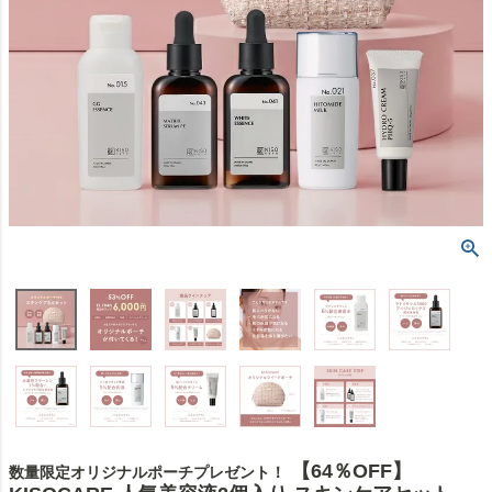
【64％OFF】
数量限定オリジナルポーチプレゼント！