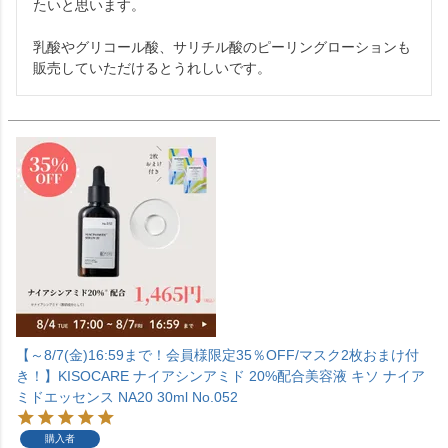
たいと思います。

乳酸やグリコール酸、サリチル酸のピーリングローションも
販売していただけるとうれしいです。
【～8/7(金)16:59まで！会員様限定35％OFF/マスク2枚おまけ付
き！】KISOCARE ナイアシンアミド 20%配合美容液 キソ ナイア
ミドエッセンス NA20 30ml No.052
購入者