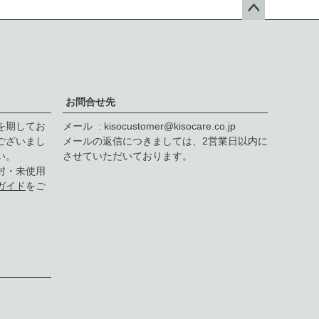
ペー
ジト
ップ
へ
お問合せ先
を期してお
メール
kisocustomer@kisocare.co.jp
ございまし
メールの返信につきましては、2営業日以内に
い。
させていただいております。
封・未使用
ガイド
をご