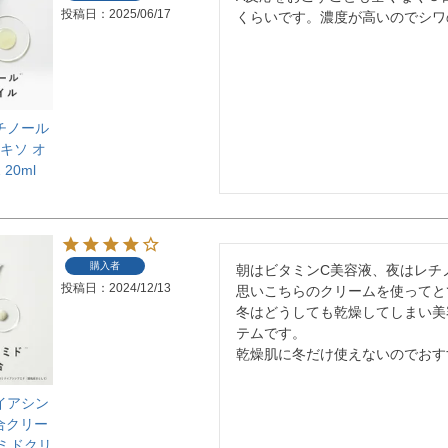
投稿日
2025/06/17
くらいです。濃度が高いのでシワ
レチノール
キソ オ
20ml
購入者
朝はビタミンC美容液、夜はレチ
投稿日
2024/12/13
思いこちらのクリームを使ってと
冬はどうしても乾燥してしまい美
テムです。

ナイアシン
合クリー
アミドクリ