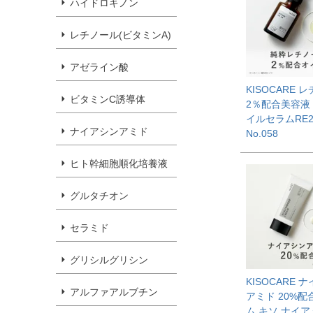
ハイドロキノン
レチノール(ビタミンA)
アゼライン酸
KISOCARE 
ビタミンC誘導体
2％配合美容液 
イルセラムRE2 
ナイアシンアミド
No.058
ヒト幹細胞順化培養液
グルタチオン
セラミド
グリシルグリシン
KISOCARE 
アルファアルブチン
アミド 20%配
ム キソ ナイ