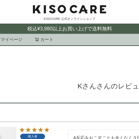
KISOCARE 公式オンラインショップ
税込¥3,980以上お買い上げで送料無料
マイページ
カート
検索
Kさんさんのレビ
購入者
A反応をおこすことも全くなく３