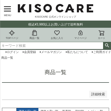
バンドル販売
MENU
KISOCARE 公式オンラインショップ
予約商品
税込¥3,980以上お買い上げで送料無料
予約商品のみを表示
並び順
TOPページ
商品一覧
お気に入り
マイページ
カート
新着順
登録順
ログイン
会員登録
メールマガジン
私たちについて
ご利用ガイド
価格が安い順
価格が高い順
商品一覧
優先度順
レビュー順
商品一覧
キーワードヒット順
検索
詳細検索