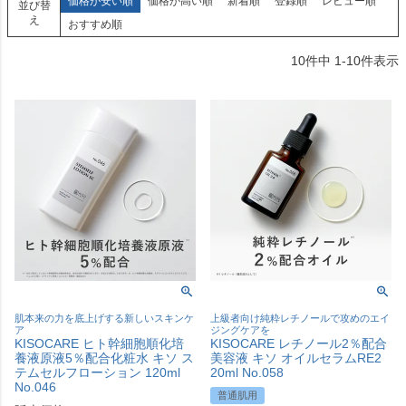
価格が安い順
価格が高い順
新着順
登録順
レビュー順
並び替
え
おすすめ順
10
件中
1
-
10
件表示
肌本来の力を底上げする新しいスキンケ
上級者向け純粋レチノールで攻めのエイ
ア
ジングケアを
KISOCARE ヒト幹細胞順化培
KISOCARE レチノール2％配合
養液原液5％配合化粧水 キソ ス
美容液 キソ オイルセラムRE2
テムセルフローション 120ml
20ml No.058
No.046
普通肌用