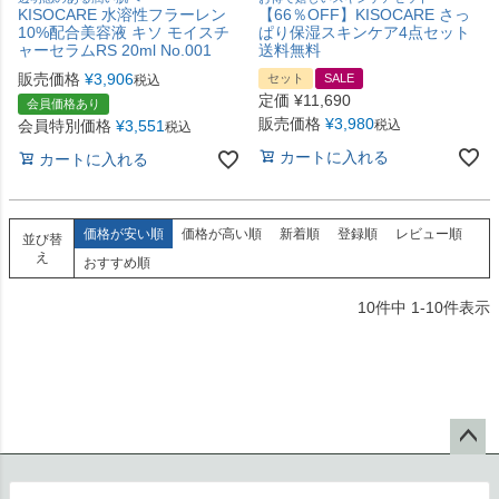
KISOCARE 水溶性フラーレン
【66％OFF】KISOCARE さっ
10%配合美容液 キソ モイスチ
ぱり保湿スキンケア4点セット
ャーセラムRS 20ml No.001
送料無料
販売価格
¥
3,906
セット
SALE
税込
定価
¥
11,690
会員価格あり
販売価格
¥
3,980
会員特別価格
¥
3,551
税込
税込
カートに入れる
カートに入れる
価格が安い順
価格が高い順
新着順
登録順
レビュー順
並び替
え
おすすめ順
10
件中
1
-
10
件表示
ペー
ジト