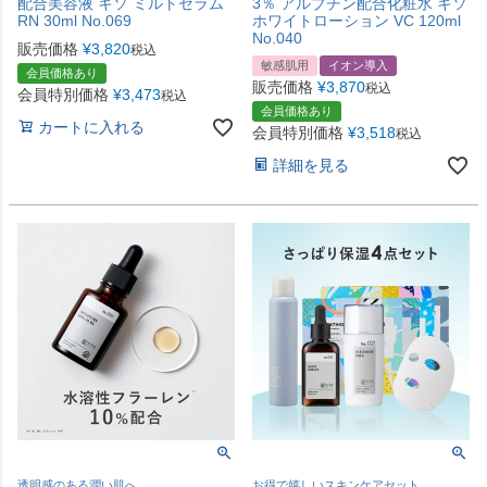
配合美容液 キソ ミルトセラム
3％ アルブチン配合化粧水 キソ
RN 30ml No.069
ホワイトローション VC 120ml
No.040
販売価格
¥
3,820
税込
敏感肌用
イオン導入
会員価格あり
販売価格
¥
3,870
税込
会員特別価格
¥
3,473
税込
会員価格あり
カートに入れる
会員特別価格
¥
3,518
税込
詳細を見る
透明感のある潤い肌へ
お得で嬉しいスキンケアセット