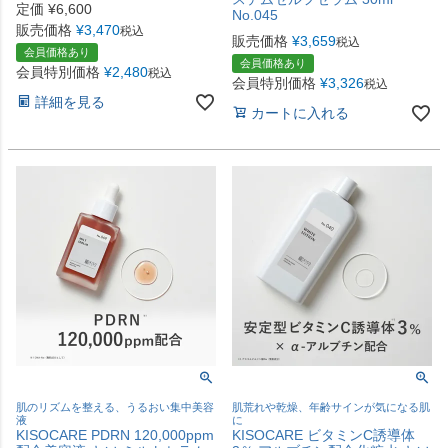
定価
¥
6,600
No.045
販売価格
¥
3,470
税込
販売価格
¥
3,659
税込
会員価格あり
会員価格あり
会員特別価格
¥
2,480
税込
会員特別価格
¥
3,326
税込
詳細を見る
カートに入れる
肌のリズムを整える、うるおい集中美容
肌荒れや乾燥、年齢サインが気になる肌
液
に
KISOCARE PDRN 120,000ppm
KISOCARE ビタミンC誘導体