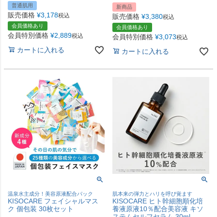
普通肌用
新商品
販売価格
¥
3,178
税込
販売価格
¥
3,380
税込
会員価格あり
会員価格あり
会員特別価格
¥
2,889
税込
会員特別価格
¥
3,073
税込
カートに入れる
カートに入れる
温泉水主成分！美容原液配合パック
肌本来の弾力とハリを呼び覚ます
KISOCARE フェイシャルマス
KISOCARE ヒト幹細胞順化培
ク 個包装 30枚セット
養液原液10％配合美容液 キソ
ステムセルフセラム 30ml