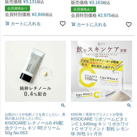
販売価格
¥
3,131
税込
販売価格
¥
3,163
税込
会員価格あり
会員価格あり
会員特別価格
¥
2,846
税込
会員特別価格
¥
2,875
税込
カートに入れる
カートに入れる
お肌のハリや化粧ノリを良くしたい、美
KISO初！美容サプリメントが登場
肌の底上げをしたい方に。
KISOCARE リポソームビタミ
KISOCARE レチノール0.4%配
ンC 1,640mg キソ リポホワイ
合クリーム キソ REクリーム
トC サプリメント 顆粒 レモン
50g No.063
味 30包 1ヶ月分