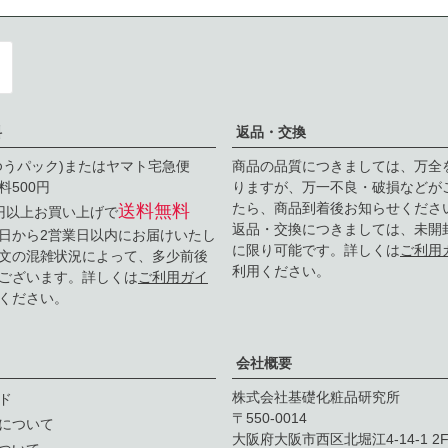
料
返品・交換
ゆうパック)またはヤマト宅急便
商品の品質につきましては、万全
料500円
りますが、万一不良・破損などが
たら、商品到着後お知らせくださ
送料無料
0円以上お買い上げで
返品・交換につきましては、未開
日から2営業日以内にお届けいたし
に限り可能です。詳しくは
ご利用
文の混雑状況によって、多少前後
利用ください。
ございます。詳しくは
ご利用ガイ
ください。
会社概要
株式会社基礎化粧品研究所
ド
550-0014
について
大阪府大阪市西区北堀江4-14-1 2