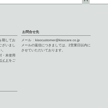
ペー
ジト
ップ
へ
お問合せ先
を期してお
メール
kisocustomer@kisocare.co.jp
ございまし
メールの返信につきましては、2営業日以内に
い。
させていただいております。
封・未使用
ガイド
をご
F