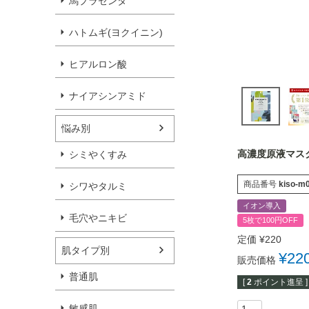
馬プラセンタ
ハトムギ(ヨクイニン)
ヒアルロン酸
ナイアシンアミド
悩み別
高濃度原液マス
シミやくすみ
商品番号
kiso-m
シワやタルミ
イオン導入
毛穴やニキビ
5枚で100円OFF
定価
¥
220
肌タイプ別
¥
22
販売価格
普通肌
[
2
ポイント進呈 ]
敏感肌