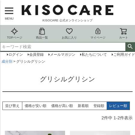
MENU
KISOCARE 公式オンラインショップ
TOPページ
商品一覧
お気に入り
マイページ
カート
ログイン
会員登録
メールマガジン
私たちについて
ご利用ガイド
成分別
グリシルグリシン
グリシルグリシン
並び替え
価格が安い順
価格が高い順
新着順
登録順
レビュー順
2
件中
1
-
2
件表示