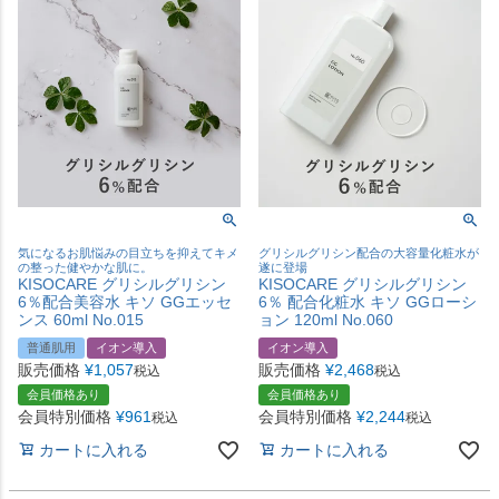
気になるお肌悩みの目立ちを抑えてキメ
グリシルグリシン配合の大容量化粧水が
の整った健やかな肌に。
遂に登場
KISOCARE グリシルグリシン
KISOCARE グリシルグリシン
6％配合美容水 キソ GGエッセ
6％ 配合化粧水 キソ GGローシ
ンス 60ml No.015
ョン 120ml No.060
普通肌用
イオン導入
イオン導入
販売価格
¥
1,057
販売価格
¥
2,468
税込
税込
会員価格あり
会員価格あり
会員特別価格
¥
961
会員特別価格
¥
2,244
税込
税込
カートに入れる
カートに入れる