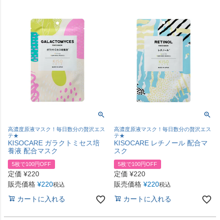
高濃度原液マスク！毎日数分の贅沢エス
高濃度原液マスク！毎日数分の贅沢エス
テ★
テ★
KISOCARE ガラクトミセス培
KISOCARE レチノール 配合マ
養液 配合マスク
スク
5枚で100円OFF
5枚で100円OFF
定価
¥
220
定価
¥
220
販売価格
¥
220
販売価格
¥
220
税込
税込
カートに入れる
カートに入れる