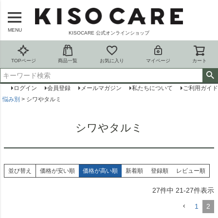
MENU
KISOCARE 公式オンラインショップ
TOPページ
商品一覧
お気に入り
マイページ
カート
ログイン
会員登録
メールマガジン
私たちについて
ご利用ガイド
悩み別
シワやタルミ
シワやタルミ
並び替え
価格が安い順
価格が高い順
新着順
登録順
レビュー順
27
件中
21
-
27
件表示
1
2