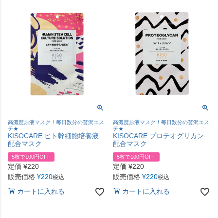
高濃度原液マスク！毎日数分の贅沢エス
高濃度原液マスク！毎日数分の贅沢エス
テ★
テ★
KISOCARE ヒト幹細胞培養液
KISOCARE プロテオグリカン
配合マスク
配合マスク
5枚で100円OFF
5枚で100円OFF
定価
¥
220
定価
¥
220
販売価格
¥
220
販売価格
¥
220
税込
税込
カートに入れる
カートに入れる