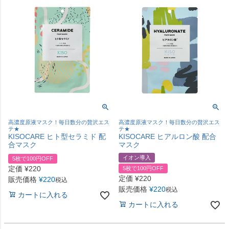
高濃度原液マスク！毎日数分の贅沢エス
高濃度原液マスク！毎日数分の贅沢エス
テ★
テ★
KISOCARE ヒト型セラミド 配
KISOCARE ヒアルロン酸 配合
合マスク
マスク
イオン導入
5枚で100円OFF
定価
¥
220
5枚で100円OFF
定価
¥
220
販売価格
¥
220
税込
販売価格
¥
220
税込
カートに入れる
カートに入れる