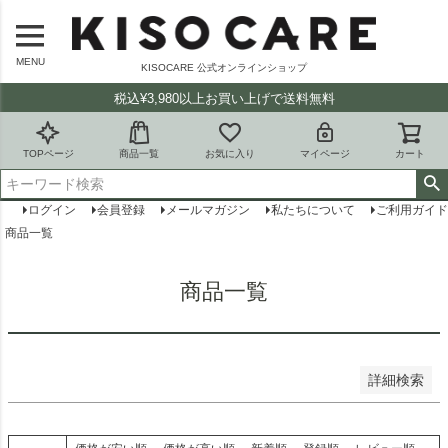
バンドル販売
MENU
KISOCARE 公式オンラインショップ
予約商品
税込¥3,980以上お買い上げで送料無料
予約商品のみを表示
並び順
TOPページ
商品一覧
お気に入り
マイページ
カート
新着順
登録順
ログイン
会員登録
メールマガジン
私たちについて
ご利用ガイド
価格が安い順
価格が高い順
商品一覧
優先度順
レビュー順
商品一覧
キーワードヒット順
検索
詳細検索