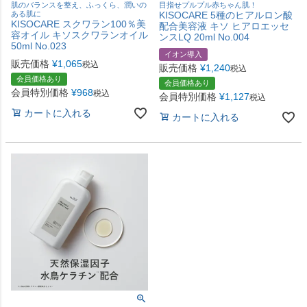
肌のバランスを整え、ふっくら、潤いの
目指せプルプル赤ちゃん肌！
ある肌に
KISOCARE 5種のヒアルロン酸
KISOCARE スクワラン100％美
配合美容液 キソ ヒアロエッセ
容オイル キソスクワランオイル
ンスLQ 20ml No.004
50ml No.023
イオン導入
販売価格
¥
1,065
税込
販売価格
¥
1,240
税込
会員価格あり
会員価格あり
会員特別価格
¥
968
税込
会員特別価格
¥
1,127
税込
カートに入れる
カートに入れる