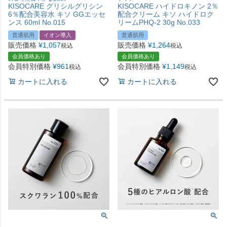
KISOCARE グリシルグリシン
KISOCARE ハイドロキノン 2％
6％配合美容水 キソ GGエッセ
配合クリーム キソ ハイドロク
ンス 60ml No.015
リームPHQ-2 30g No.033
普通肌用
イオン導入
普通肌用
販売価格
¥
1,057
販売価格
¥
1,264
税込
税込
会員価格あり
会員価格あり
会員特別価格
¥
961
会員特別価格
¥
1,149
税込
税込
カートに入れる
カートに入れる