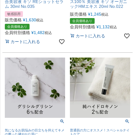
合美容液 キソ REショットセラ
ス100％ 美容液 キソ オーガニ
ム 30ml No.035
ックHMエキス 20ml No.022
販売価格
¥
1,245
敏感肌用
税込
販売価格
¥
1,630
税込
会員価格あり
会員特別価格
¥
1,132
会員価格あり
税込
会員特別価格
¥
1,482
税込
カートに入れる
カートに入れる
気になるお肌悩みの目立ちを抑えてキメ
普通肌の方にオススメ！スペシャルナイ
の整った健やかな肌に。
トケア