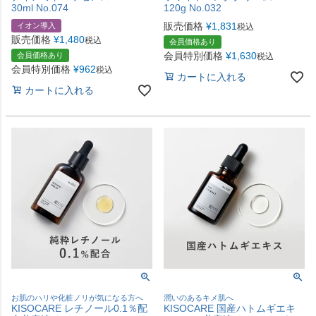
30ml No.074
120g No.032
販売価格
¥
1,831
イオン導入
税込
販売価格
¥
1,480
税込
会員価格あり
会員特別価格
¥
1,630
会員価格あり
税込
会員特別価格
¥
962
税込
カートに入れる
カートに入れる
お肌のハリや化粧ノリが気になる方へ
潤いのあるキメ肌へ
KISOCARE レチノール0.1％配
KISOCARE 国産ハトムギエキ