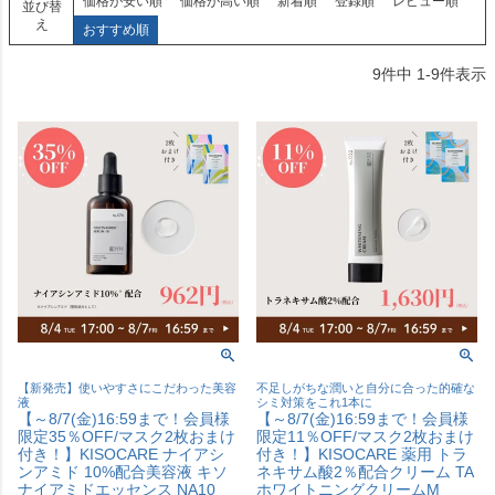
価格が安い順
価格が高い順
新着順
登録順
レビュー順
並び替
え
おすすめ順
9
件中
1
-
9
件表示
【新発売】使いやすさにこだわった美容
不足しがちな潤いと自分に合った的確な
液
シミ対策をこれ1本に
【～8/7(金)16:59まで！会員様
【～8/7(金)16:59まで！会員様
限定35％OFF/マスク2枚おまけ
限定11％OFF/マスク2枚おまけ
付き！】KISOCARE ナイアシ
付き！】KISOCARE 薬用 トラ
ンアミド 10%配合美容液 キソ
ネキサム酸2％配合クリーム TA
ナイアミドエッセンス NA10
ホワイトニングクリームM