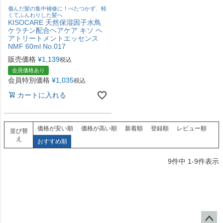
傷んだ髪の集中補修に！べたつかず、軽
くてふんわりした髪へ
KISOCARE 天然保湿因子水鳥
ケラチン配合ヘアケア キソ ヘ
アトリートメントエッセンス
NMF 60ml No.017
販売価格
¥
1,139
税込
会員価格あり
会員特別価格
¥
1,035
税込
カートに入れる
価格が安い順
価格が高い順
新着順
登録順
レビュー順
並び替
え
おすすめ順
9
件中
1
-
9
件表示